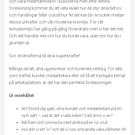
och våra medmänniskor i kulisserna men efter denna
föreläsning kommer du att veta exakt hur de styr dina behov
och handlingar. Men också hur fel det kan bli i krocken mellan
dessa urkrafter och vår moderna livsmiljö. För vår
levnadsmiljö har gång på gång förändrats men vi har det inte.
Och det handlar inte om hur du borde vara, utan om hur du i
grunden är.
Gör drivkrafterna till dina superkrafter!
Många skratt, aha-upplevelser och konkreta verktyg. För alla
som träffar kunder, medarbetare eller vill få ett trevligare klimat
på arbetsplatsen, är det här den perfekta föreläsningen.
Ur innehållet
Att förstå dig själv, dina kunder och medarbetare på ett
nytt sätt – vad är det vi alla söker? Vad drivs vi av?
Nå fram och connecta med andra på en ny nivå
Hur blir vi ett ”vi” och lär vi oss omvandla våra olikheter till