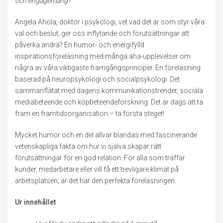
och engagemang?
Angela Ahola, doktor i psykologi, vet vad det är som styr våra
val och beslut, ger oss inflytande och förutsättningar att
påverka andra? En humor- och energifylld
inspirationsföreläsning med många aha-upplevelser om
några av våra viktigaste framgångsprinciper. En föreläsning
baserad på neuropsykologi och socialpsykologi. Det
sammanflätat med dagens kommunikationstrender, sociala
mediabeteende och köpbeteendeforskning. Det är dags att ta
fram en framtidsorganisation – ta första steget!
Mycket humor och en del allvar blandas med fascinerande
vetenskapliga fakta om hur vi själva skapar rätt
förutsättningar för en god relation. För alla som träffar
kunder, medarbetare eller vill få ett trevligare klimat på
arbetsplatsen, är det här den perfekta föreläsningen.
Ur innehållet