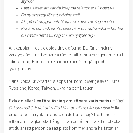
styrkor
Bästa sättet att vända knepiga relationer till positiva
En ny strategi för att nå dina mål
Att på ett snyggt sätt få igenom dina förslag i möten
Konkurrens och jämförelser sker per automatik – hur kan
du vända detta till något som hjälper dig?
Allt kopplat till de tre dolda drivkrafterna. Du får en helt ny
verktygslåda med konkreta råd för att kunna navigera mer rätt
i din vardag. För bättre relationer, mer framgång och ett
lyckligare liv.
”Dina Dolda Drivkrafter” släpps förutom i Sverige även i Kina,
Ryssland, Korea, Taiwan, Ukraina och Litauen
E du go eller? en föreläsning om att vara karismatisk –
Vad
är karisma? Går det att mäta? Kan du bli mer karismatisk?
Vilket
emotionellt intryck får andra då de träffar dig? Det handlar
alltså om magkänsla. Långt innan du fått andra att upptäcka
att du är rätt person på rätt plats kommer andra ha fattat en