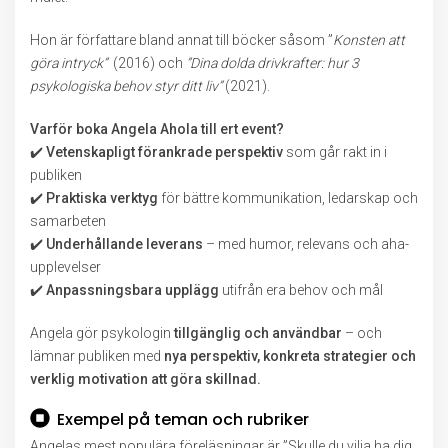
Hon är författare bland annat till böcker såsom ”
Konsten att
göra intryck”
(2016) och
”Dina dolda drivkrafter: hur 3
psykologiska behov styr ditt liv”
(2021).
Varför boka Angela Ahola till ert event?
✔️
Vetenskapligt förankrade perspektiv
som går rakt in i
publiken
✔️
Praktiska verktyg
för bättre kommunikation, ledarskap och
samarbeten
✔️
Underhållande leverans
– med humor, relevans och aha-
upplevelser
✔️
Anpassningsbara upplägg
utifrån era behov och mål
Angela gör psykologin
tillgänglig och användbar
– och
lämnar publiken med
nya perspektiv, konkreta strategier och
verklig motivation att göra skillnad.
Exempel på teman och rubriker
Angelas mest populära föreläsningar är ”Skulle du vilja ha dig