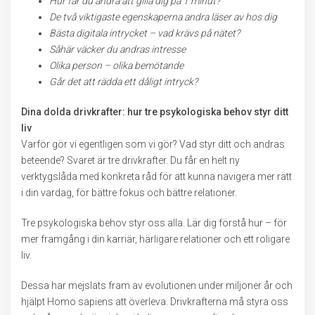
Hur får du andra att gilla dig på 1 minut?
De två viktigaste egenskaperna andra läser av hos dig
Bästa digitala intrycket – vad krävs på nätet?
Såhär väcker du andras intresse
Olika person – olika bemötande
Går det att rädda ett dåligt intryck?
Dina dolda drivkrafter: hur tre psykologiska behov styr ditt
liv
Varför gör vi egentligen som vi gör? Vad styr ditt och andras
beteende? Svaret är tre drivkrafter. Du får en helt ny
verktygslåda med konkreta råd för att kunna navigera mer rätt
i din vardag, för bättre fokus och bättre relationer.
Tre psykologiska behov styr oss alla. Lär dig förstå hur – för
mer framgång i din karriär, härligare relationer och ett roligare
liv.
Dessa har mejslats fram av evolutionen under miljoner år och
hjälpt Homo sapiens att överleva. Drivkrafterna må styra oss