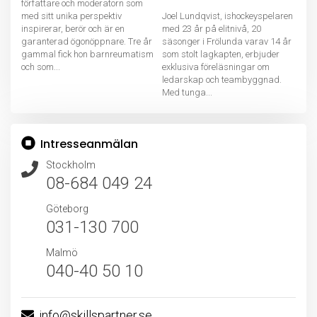
författare och moderatorn som
med sitt unika perspektiv
Joel Lundqvist, ishockeyspelaren
inspirerar, berör och är en
med 23 år på elitnivå, 20
garanterad ögonöppnare. Tre år
säsonger i Frölunda varav 14 år
gammal fick hon barnreumatism
som stolt lagkapten, erbjuder
och som...
exklusiva föreläsningar om
ledarskap och teambyggnad.
Med tunga...
Intresseanmälan
Stockholm
08-684 049 24
Göteborg
031-130 700
Malmö
040-40 50 10
info@skillspartner.se