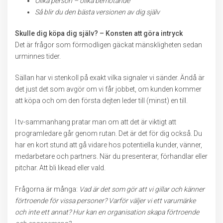
Olika person – olika bemötande
Så blir du den bästa versionen av dig själv
Skulle dig köpa dig själv? – Konsten att göra intryck
Det är frågor som förmodligen gäckat mänskligheten sedan
urminnes tider.
Sällan har vi stenkoll på exakt vilka signaler vi sänder. Ändå är
det just det som avgör om vi får jobbet, om kunden kommer
att köpa och om den första dejten leder till (minst) en till.
I tv-sammanhang pratar man om att det är viktigt att
programledare går genom rutan. Det är det för dig också. Du
har en kort stund att gå vidare hos potentiella kunder, vänner,
medarbetare och partners. När du presenterar, förhandlar eller
pitchar. Att bli likead eller vald.
Frågorna är många:
Vad är det som gör att vi gillar och känner
förtroende för vissa personer? Varför väljer vi ett varumärke
och inte ett annat? Hur kan en organisation skapa förtroende