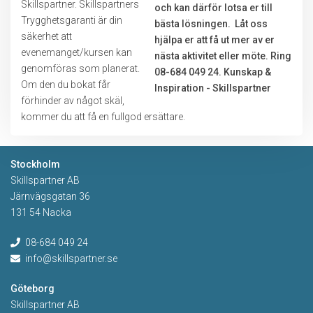
Skillspartner. Skillspartners
Trygghetsgaranti är din
säkerhet att
evenemanget/kursen kan
genomföras som planerat.
Om den du bokat får
förhinder av något skäl,
kommer du att få en fullgod ersättare.
Stockholm
Skillspartner AB
Järnvägsgatan 36
131 54 Nacka
08-684 049 24
info@skillspartner.se
Göteborg
Skillspartner AB