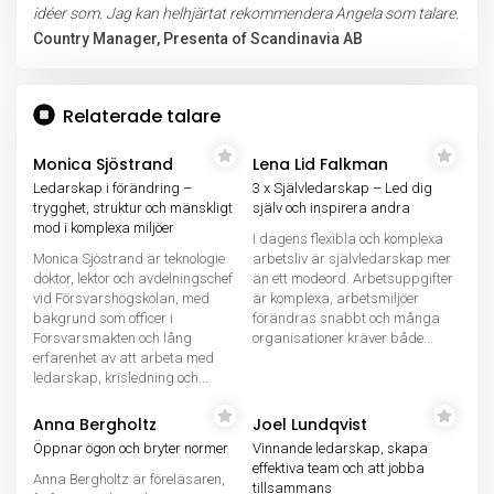
idéer som. Jag kan helhjärtat rekommendera Angela som talare.
Country Manager, Presenta of Scandinavia AB
Relaterade talare
Monica Sjöstrand
Lena Lid Falkman
Ledarskap i förändring –
3 x Självledarskap – Led dig
trygghet, struktur och mänskligt
själv och inspirera andra
mod i komplexa miljöer
I dagens flexibla och komplexa
Monica Sjöstrand är teknologie
arbetsliv är självledarskap mer
doktor, lektor och avdelningschef
än ett modeord. Arbetsuppgifter
vid Försvarshögskolan, med
är komplexa, arbetsmiljöer
bakgrund som officer i
förändras snabbt och många
Försvarsmakten och lång
organisationer kräver både...
erfarenhet av att arbeta med
ledarskap, krisledning och...
Anna Bergholtz
Joel Lundqvist
Öppnar ögon och bryter normer
Vinnande ledarskap, skapa
effektiva team och att jobba
Anna Bergholtz är föreläsaren,
tillsammans