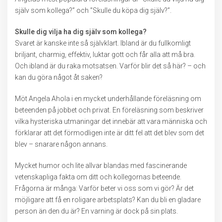
själv som kollega?” och ”Skulle du köpa dig själv?”.
Skulle dig vilja ha dig själv som kollega?
Svaret är kanske inte så självklart. Ibland är du fullkomligt
briljant, charmig, effektiv, luktar gott och får alla att må bra.
Och ibland är du raka motsatsen. Varför blir det så här? – och
kan du göra något åt saken?
Möt Angela Ahola i en mycket underhållande föreläsning om
beteenden på jobbet och privat. En föreläsning som beskriver
vilka hysteriska utmaningar det innebär att vara människa och
förklarar att det förmodligen inte är ditt fel att det blev som det
blev – snarare någon annans.
Mycket humor och lite allvar blandas med fascinerande
vetenskapliga fakta om ditt och kollegornas beteende.
Frågorna är många: Varför beter vi oss som vi gör? Är det
möjligare att få en roligare arbetsplats? Kan du bli en gladare
person än den du är? En varning är dock på sin plats.