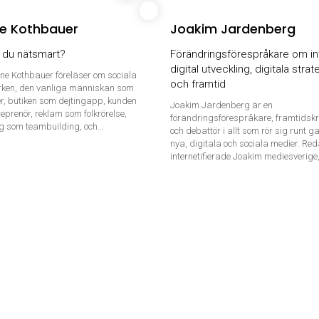
ie Kothbauer
Joakim Jardenberg
r du nätsmart?
Förändringsförespråkare om in
digital utveckling, digitala strat
ne Kothbauer föreläser om sociala
och framtid
ken, den vanliga människan som
er, butiken som dejtingapp, kunden
Joakim Jardenberg är en
eprenör, reklam som folkrörelse,
förändringsförespråkare, framtids
 som teambuilding, och...
och debattör i allt som rör sig runt g
nya, digitala och sociala medier. Re
internetifierade Joakim mediesverige,.