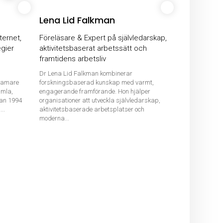
Lena Lid Falkman
ternet,
Föreläsare & Expert på självledarskap,
egier
aktivitetsbaserat arbetssätt och
framtidens arbetsliv
Dr Lena Lid Falkman kombinerar
kramare
forskningsbaserad kunskap med varmt,
amla,
engagerande framförande. Hon hjälper
dan 1994
organisationer att utveckla självledarskap,
..
aktivitetsbaserade arbetsplatser och
moderna...