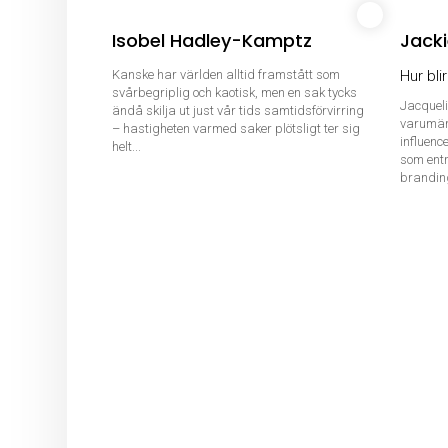
Isobel Hadley-Kamptz
Jack
Kanske har världen alltid framstått som
Hur bli
svårbegriplig och kaotisk, men en sak tycks
Jacqueli
ändå skilja ut just vår tids samtidsförvirring
varumär
– hastigheten varmed saker plötsligt ter sig
influenc
helt...
som entr
branding