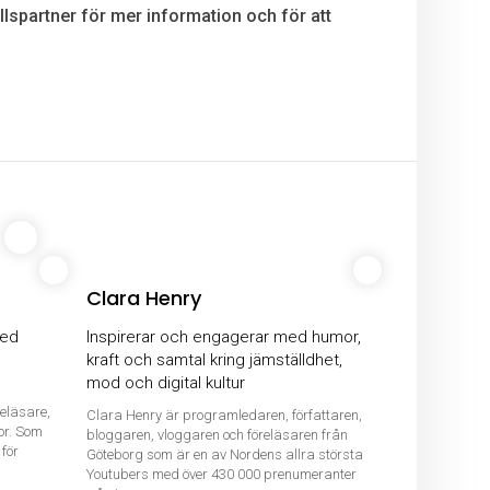
lspartner för mer information och för att
Clara Henry
med
Inspirerar och engagerar med humor,
kraft och samtal kring jämställdhet,
mod och digital kultur
reläsare,
Clara Henry är programledaren, författaren,
or. Som
bloggaren, vloggaren och föreläsaren från
för
Göteborg som är en av Nordens allra största
Youtubers med över 430 000 prenumeranter