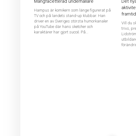
Mångfacetterad underhållare
Det nya
aktivit
Hampus är komikern som länge figurerat på
framti
TV och på landets stand-up klubbar. Han
driver en av Sveriges största humorkanaler
Vill du 
på YouTube där hans sketcher och
trivs, p
karaktärer har gjort succé. På...
Lidström
utbildar
förändri