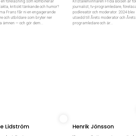
ha en föreläsning som kombinerar
Kristallenvinnaren Frida Boisen är för
akta, kritiskt tänkande och humor?
journalist, tv-programledare, föreläs
a Frans får ni en engagerande
podkreatör och moderator. 2024 blev
re och utbildare som bryter ner
utsedd till Årets moderator och Årets
a ämnen — och gör dem...
programledare och är...
e Lidström
Henrik Jönsson