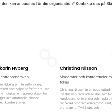
 den kan anpassas för din organisation? Kontakta oss på Skil
karin Nyberg
Christina Nilsson
t entreprenörskap
Moderator och konferencier 
fokus
n Nyberg är internetforskare,
re och bästsäljande författare. Hon
Christina Nilsson är en uppskattad
r om digitalt entreprenörskap - hur
livsstilsinspiratör och anlitas som fö
ger sitt varumärke, skapar
kursledare, konferencier och moderat
t i kundrelationer...
rutinerad programledare/producent, 
bland annat TV4 Skåne och...