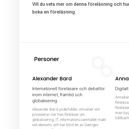
Vill du veta mer om denna föreläsning och hur
boka en föreläsning.
Personer
Alexander Bard
Anna
Internationell föreläsare och debattör
Digital
inom internet, framtid och
Annakari
globalisering
föreläsa
föreläse
Alexander Bard underhåller, omvälver och
man byg
provocerar när han föreläser om
hållbarhe
globalisering, IT, informationssamhället makt
och ekonomi, och har blivit en av Sveriges