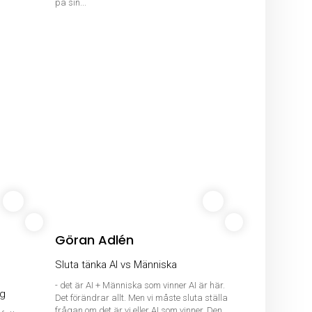
på sin...
Göran Adlén
Sluta tänka AI vs Människa
- det är AI + Människa som vinner AI är här.
ng
Det förändrar allt. Men vi måste sluta ställa
frågan om det är vi eller AI som vinner. Den