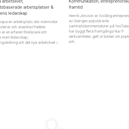
 arbetslivet,
Kommunikation, entreprenörsk
etsbaserade arbetsplatser &
framtid
dens ledarskap
Henrik Jönsson är livslång entrepren
av Sveriges populäraste
skapa en arbetsplats där människor
samhällskommentatorer på YouTube.
resterar och utvecklas?Heléne
har byggt flera framgångsrika IT-
 är en erfaren föreläsare och
verksamheter, gett ut böcker om popk
e inom ledarskap,
och...
ngsledning och det nya arbetslivet /...