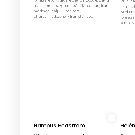
författare och tidigare chef på Google. David
Vill ni 
har en bred bakgrund på affärssidan, från
skarpa f
marknad, sälj, HR och som
Med Emm
affärsområdeschef - från startup...
föreläsa
komplex
Hampus Hedström
Helén