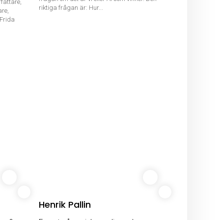
fattare,
riktiga frågan är: Hur...
are,
 Frida
Henrik Pallin