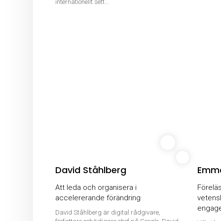
internationellt sett...
David Ståhlberg
Emma
Att leda och organisera i
Förelä
accelererande förändring
vetens
engage
David Ståhlberg är digital rådgivare,