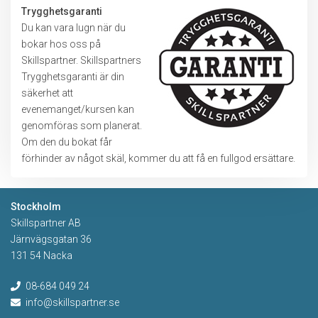
Trygghetsgaranti
Du kan vara lugn när du
bokar hos oss på
Skillspartner. Skillspartners
Trygghetsgaranti är din
säkerhet att
evenemanget/kursen kan
genomföras som planerat.
Om den du bokat får
förhinder av något skäl, kommer du att få en fullgod ersättare.
Stockholm
Skillspartner AB
Järnvägsgatan 36
131 54 Nacka
08-684 049 24
info@skillspartner.se