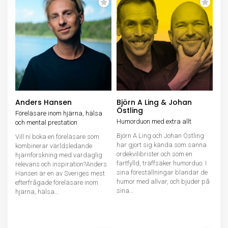
Anders Hansen
Björn A Ling & Johan
Östling
Föreläsare inom hjärna, hälsa
Humorduon med extra allt
och mental prestation
Björn A Ling och Johan Östling
Vill ni boka en föreläsare som
har gjort sig kända som sanna
kombinerar världsledande
ordekvilibrister och som en
hjärnforskning med vardaglig
fartfylld, träffsäker humorduo. I
relevans och inspiration?Anders
sina föreställningar blandar de
Hansen är en av Sveriges mest
humor med allvar, och bjuder på
efterfrågade föreläsare inom
sina...
hjärna, hälsa...