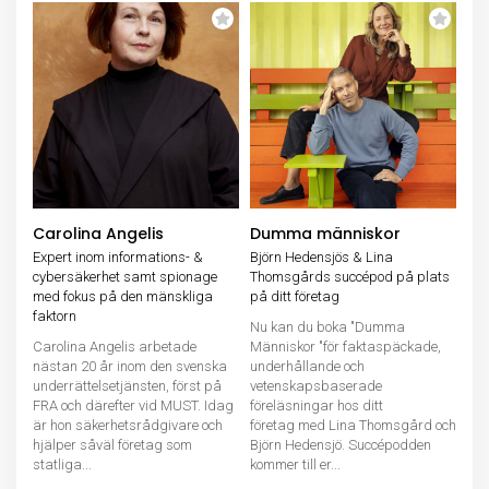
Carolina Angelis
Dumma människor
Expert inom informations- &
Björn Hedensjös & Lina
cybersäkerhet samt spionage
Thomsgårds succépod på plats
med fokus på den mänskliga
på ditt företag
faktorn
Nu kan du boka "Dumma
Carolina Angelis arbetade
Människor "för faktaspäckade,
nästan 20 år inom den svenska
underhållande och
underrättelsetjänsten, först på
vetenskapsbaserade
FRA och därefter vid MUST. Idag
föreläsningar hos ditt
är hon säkerhetsrådgivare och
företag med Lina Thomsgård och
hjälper såväl företag som
Björn Hedensjö. Succépodden
statliga...
kommer till er...