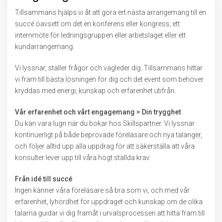
Tillsammans hjälps vi åt att göra ert nästa arrangemang till en
succé oavsett om det en konferens eller kongress, ett
internmöte för ledningsgruppen eller arbetslaget eller ett
kundarrangemang.
Vi lyssnar, ställer frågor och vägleder dig. Tillsammans hittar
vi fram till bästa lösningen för dig och det event som behöver
kryddas med energi, kunskap och erfarenhet utifrån.
Vår erfarenhet och vårt engagemang = Din trygghet
Du kan vara lugn när du bokar hos Skillspartner. Vi lyssnar
kontinuerligt på både beprövade föreläsare och nya talanger,
och följer alltid upp alla uppdrag för att säkerställa att våra
konsulter lever upp till våra högt ställda krav.
Från idé till succé
Ingen känner våra föreläsare så bra som vi, och med vår
erfarenhet, lyhördhet för uppdraget och kunskap om de olika
talarna guidar vi dig framåt i urvalsprocessen att hitta fram till