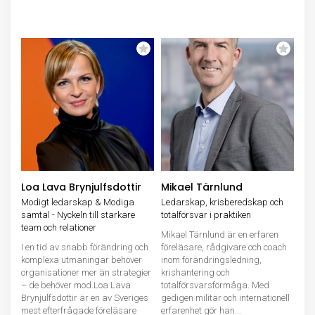
Loa Lava Brynjulfsdottir
Mikael Tärnlund
Modigt ledarskap & Modiga
Ledarskap, krisberedskap och
samtal - Nyckeln till starkare
totalförsvar i praktiken
team och relationer
Mikael Tärnlund är en erfaren
I en tid av snabb förändring och
föreläsare, rådgivare och coach
komplexa utmaningar behöver
inom förändringsledning,
organisationer mer än strategier
krishantering och
– de behöver mod.Loa Lava
totalförsvarsförmåga. Med
Brynjulfsdottir är en av Sveriges
gedigen militär och internationell
mest efterfrågade föreläsare
erfarenhet gör han...