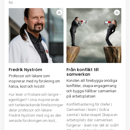
för...
Fredrik Nyström
Från konflikt till
samverkan
Professor och läkare som
Konsten att förebygga onödiga
inspirerar med ny forskning om
konflikter, skapa engagemang
hälsa, kost och livsstil
och bygga hållbar samverkan
Hur lever vi friskare och längre –
på arbetsplatsen
egentligen? I sina inspirerande
Konflikthantering för chefer |
och tankeväckande föreläsningar
Samverkan i team | Svåra
delar professor och läkare
samtal i ledarskapet Skapa en
Fredrik Nyström med sig av den
arbetsplats där samverkan
senaste forskningen om kost,...
fungerar - även när det är svårt.