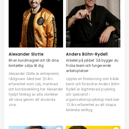
Alexander Slotte
Anders Böhn-Rydell
Bli en kundmagnet och låt dina
Arbetet på jobbet: Så bygger du
kontakter sälja åt dig
friska team och fungerande
arbetsplatser
Alexander Slotte är entreprenör,
rådgivare. Med över 20 års
Upplev en föreläsning som både
erfarenhet inom sälj, marknad
berör och förändrar.Anders Böhn-
och kundutveckling har Alexander
Rydell är legitimerad psykolog
hjälpt företag av alla storlekar
och specialist i
att växa genom att använda
organisationspsykologi med över
sina...
15 års erfarenhet av att skapa
konkreta verktyg...