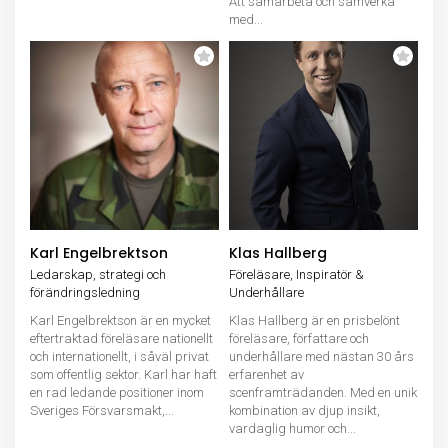
Att samarbeta och samverka
med...
Karl Engelbrektson
Klas Hallberg
Ledarskap, strategi och
Föreläsare, Inspiratör &
förändringsledning
Underhållare
Karl Engelbrektson är en mycket
Klas Hallberg är en prisbelönt
eftertraktad föreläsare nationellt
föreläsare, författare och
och internationellt, i såväl privat
underhållare med nästan 30 års
som offentlig sektor. Karl har haft
erfarenhet av
en rad ledande positioner inom
scenframträdanden. Med en unik
Sveriges Försvarsmakt,...
kombination av djup insikt,
vardaglig humor och...