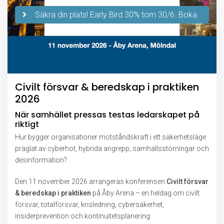
Säkra din plats! Early Bird 30% tom 30/6. Boka
här!
Civilt försvar & beredskap i praktiken
2026
När samhället pressas testas ledarskapet på
riktigt
Hur bygger organisationer motståndskraft i ett säkerhetsläge
präglat av cyberhot, hybrida angrepp, samhällsstörningar och
desinformation?
Den 11 november 2026 arrangeras konferensen
Civilt försvar
& beredskap i praktiken
på
Åby Arena
– en heldag om civilt
försvar, totalförsvar, krisledning, cybersäkerhet,
insiderprevention och kontinuitetsplanering.