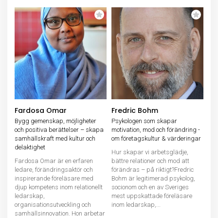
Fardosa Omar
Fredric Bohm
Bygg gemenskap, möjligheter
Psykologen som skapar
och positiva berättelser – skapa
motivation, mod och förändring -
samhällskraft med kultur och
om företagskultur & värderingar
delaktighet
Hur skapar vi arbetsglädje,
Fardosa Omar är en erfaren
bättre relationer och mod att
ledare, förändringsaktör och
förändras – på riktigt?Fredric
inspirerande föreläsare med
Bohm är legitimerad psykolog,
djup kompetens inom relationellt
socionom och en av Sveriges
ledarskap,
mest uppskattade föreläsare
organisationsutveckling och
inom ledarskap,...
samhällsinnovation. Hon arbetar