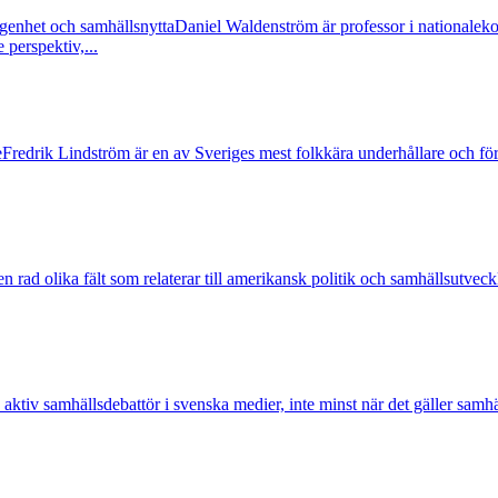
genhet och samhällsnytta
Daniel Waldenström är professor i nationalek
 perspektiv,...
e
Fredrik Lindström är en av Sveriges mest folkkära underhållare och f
n rad olika fält som relaterar till amerikansk politik och samhällsutveckl
aktiv samhällsdebattör i svenska medier, inte minst när det gäller sam