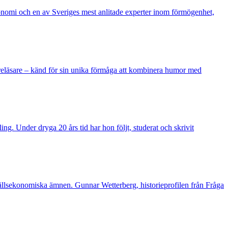
onomi och en av Sveriges mest anlitade experter inom förmögenhet,
öreläsare – känd för sin unika förmåga att kombinera humor med
ing. Under dryga 20 års tid har hon följt, studerat och skrivit
hällsekonomiska ämnen. Gunnar Wetterberg, historieprofilen från Fråga