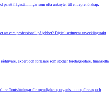
 palett frågeställningar som ofta anknyter till entreprenörskap,
 att vara professionell på jobbet? Digitaliseringens utvecklingstakt
rådgivare, expert och förläsare som stödjer företagsledare, finansiella
ättre förutsättningar för myndigheter, organisationer, företag och