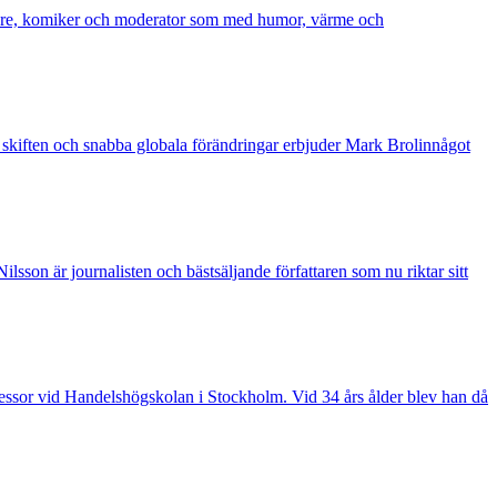
äsare, komiker och moderator som med humor, värme och
a skiften och snabba globala förändringar erbjuder Mark Brolinnågot
lsson är journalisten och bästsäljande författaren som nu riktar sitt
ofessor vid Handelshögskolan i Stockholm. Vid 34 års ålder blev han då