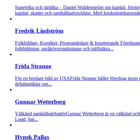
Superrika och jämlika – Daniel Waldenström om kapital, förmö
kapital, skatter och samhällsutveckling. Med forskningsbaserade
Fredrik Lindström
Folkbildare, Komiker, Programledare & Inspirerande Föreläsar
folkbildning, språköverraskningar och träffsäkra...
Frida Stranne
För en bredare bild av USA
Frida Stranne håller föredrag inom e
debattartiklar om...
Gunnar Wetterberg
Välkänd samhällsdebattör
Gunnar Wetterberg är en välkänd och 
Lund, har...
Hynek Pallas