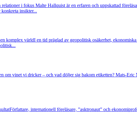
relationer i fokus
Malte Hallquist är en erfaren och uppskattad förel
konkreta insikter...
i en komplex värld
I en tid präglad av geopolitisk osäkerhet, ekonomisk
litisk...
en om vinet vi dricker – och vad döljer sig bakom etiketten? Mats-Eric Ni
ultat
Författare, internationell föreläsare, ”asktronaut” och ekonomipr