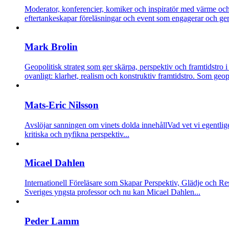
Moderator, konferencier, komiker och inspiratör med värme och 
eftertankeskapar föreläsningar och event som engagerar och ger 
Mark Brolin
Geopolitisk strateg som ger skärpa, perspektiv och framtidstro 
ovanligt: klarhet, realism och konstruktiv framtidstro. Som geopo
Mats-Eric Nilsson
Avslöjar sanningen om vinets dolda innehåll
Vad vet vi egentlig
kritiska och nyfikna perspektiv...
Micael Dahlen
Internationell Föreläsare som Skapar Perspektiv, Glädje och Res
Sveriges yngsta professor och nu kan Micael Dahlen...
Peder Lamm