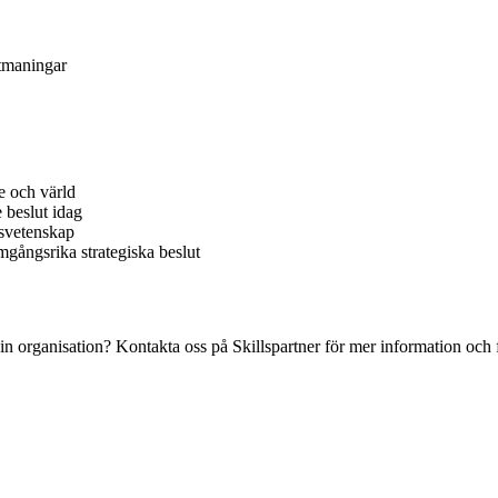
utmaningar
e och värld
e beslut idag
llsvetenskap
mgångsrika strategiska beslut
n organisation? Kontakta oss på Skillspartner för mer information och f