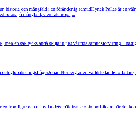
r, historia och mångfald i en föränderlig samtid
Hynek Pallas är en välr
ed fokus på mångfald, Centraleuropa,...
 men en sak tycks ändå skilja ut just vår tids samtidsförvirring – hastigh
 och globaliseringsfrågor
Johan Norberg är en världsledande författare
en frontfigur och en av landets mäktigaste opinionsbildare när det kom