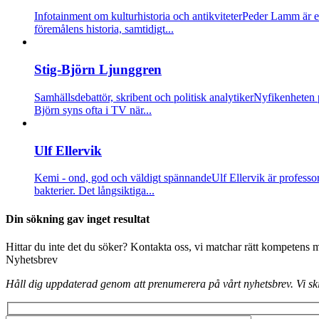
Infotainment om kulturhistoria och antikviteter
Peder Lamm är en 
föremålens historia, samtidigt...
Stig-Björn Ljunggren
Samhällsdebattör, skribent och politisk analytiker
Nyfikenheten på
Björn syns ofta i TV när...
Ulf Ellervik
Kemi - ond, god och väldigt spännande
Ulf Ellervik är professo
bakterier. Det långsiktiga...
Din sökning gav inget resultat
Hittar du inte det du söker? Kontakta oss, vi matchar rätt kompetens 
Nyhetsbrev
Håll dig uppdaterad genom att prenumerera på vårt nyhetsbrev. Vi sk