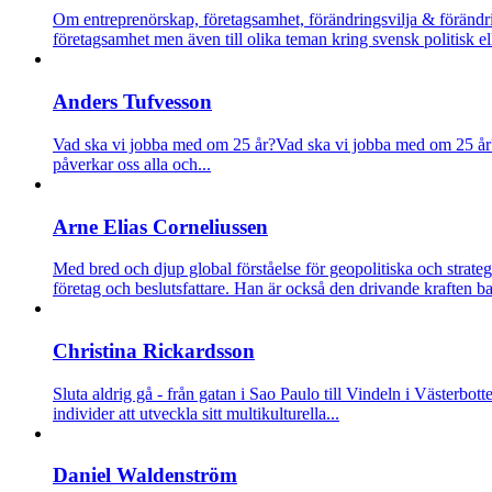
Om entreprenörskap, företagsamhet, förändringsvilja & föränd
företagsamhet men även till olika teman kring svensk politisk ell
Anders Tufvesson
Vad ska vi jobba med om 25 år?
Vad ska vi jobba med om 25 år? 
påverkar oss alla och...
Arne Elias Corneliussen
Med bred och djup global förståelse för geopolitiska och strat
företag och beslutsfattare. Han är också den drivande kraften b
Christina Rickardsson
Sluta aldrig gå - från gatan i Sao Paulo till Vindeln i Västerbott
individer att utveckla sitt multikulturella...
Daniel Waldenström