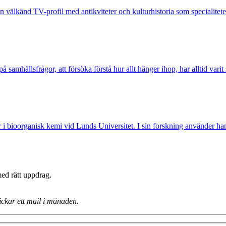
välkänd TV-profil med antikviteter och kulturhistoria som specialiteter
 samhällsfrågor, att försöka förstå hur allt hänger ihop, har alltid vari
r i bioorganisk kemi vid Lunds Universitet. I sin forskning använder han
med rätt uppdrag.
ickar ett mail i månaden.