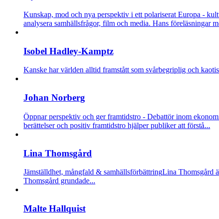
Kunskap, mod och nya perspektiv i ett polariserat Europa - kultu
analysera samhällsfrågor, film och media. Hans föreläsningar m
Isobel Hadley-Kamptz
Kanske har världen alltid framstått som svårbegriplig och kaotisk,
Johan Norberg
Öppnar perspektiv och ger framtidstro - Debattör inom ekonomi
berättelser och positiv framtidstro hjälper publiker att förstå...
Lina Thomsgård
Jämställdhet, mångfald & samhällsförbättring
Lina Thomsgård är 
Thomsgård grundade...
Malte Hallquist