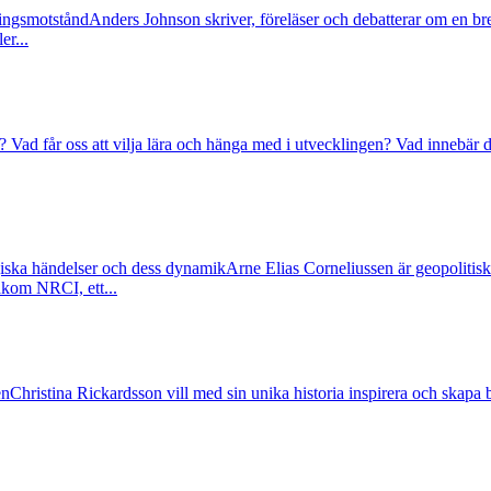
ringsmotstånd
Anders Johnson skriver, föreläser och debatterar om en bred
er...
Vad får oss att vilja lära och hänga med i utvecklingen? Vad innebär det
egiska händelser och dess dynamik
Arne Elias Corneliussen är geopolitisk 
akom NRCI, ett...
en
Christina Rickardsson vill med sin unika historia inspirera och skapa b