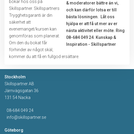
bokar hos oss på
Skillspartner. Skillspartners
Trygghetsgaranti är din
säkerhet att
evenemanget/kursen kan
genomföras som planerat.
Om den du bokat får
förhinder av något skäl,
kommer du att få en fullgod ersättare.
Stockholm
Skillspartner AB
Järnvägsgatan 36
131 54 Nacka
08-684 049 24
info@skillspartner.se
Göteborg