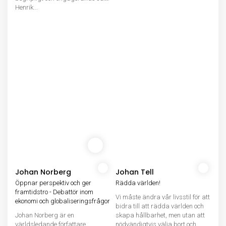
Henrik...
Johan Norberg
Johan Tell
Öppnar perspektiv och ger
Rädda världen!
framtidstro - Debattör inom
Vi måste ändra vår livsstil för att
ekonomi och globaliseringsfrågor
bidra till att rädda världen och
Johan Norberg är en
skapa hållbarhet, men utan att
världsledande författare,
nödvändigtvis välja bort och