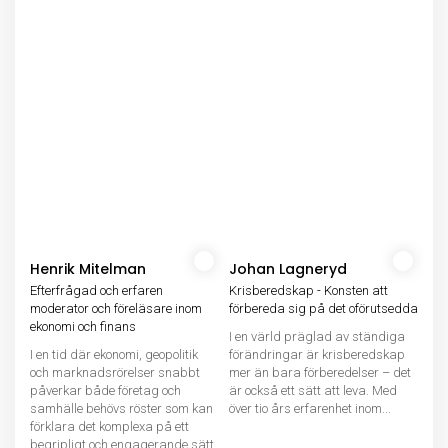
Henrik Mitelman
Johan Lagneryd
Efterfrågad och erfaren
Krisberedskap - Konsten att
moderator och föreläsare inom
förbereda sig på det oförutsedda
ekonomi och finans
I en värld präglad av ständiga
I en tid där ekonomi, geopolitik
förändringar är krisberedskap
och marknadsrörelser snabbt
mer än bara förberedelser – det
påverkar både företag och
är också ett sätt att leva. Med
samhälle behövs röster som kan
över tio års erfarenhet inom...
förklara det komplexa på ett
begripligt och engagerande sätt.