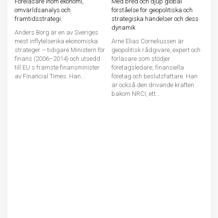
Föreläsare inom ekonomi,
Med bred och djup global
omvärldsanalys och
förståelse för geopolitiska och
framtidsstrategi
strategiska händelser och dess
dynamik
Anders Borg är en av Sveriges
mest inflytelserika ekonomiska
Arne Elias Corneliussen är
strateger – tidigare Ministern för
geopolitisk rådgivare, expert och
finans (2006–2014) och utsedd
förläsare som stödjer
till EU:s främste finansminister
företagsledare, finansiella
av Financial Times. Han...
företag och beslutsfattare. Han
är också den drivande kraften
bakom NRCI, ett...