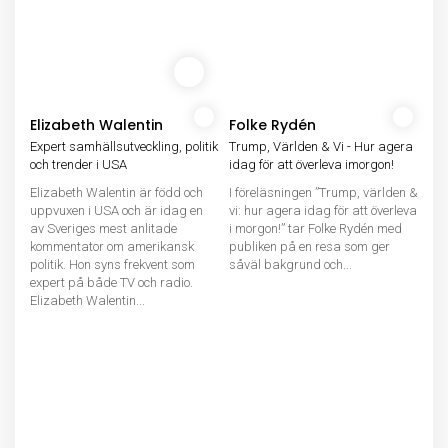
Elizabeth Walentin
Folke Rydén
Expert samhällsutveckling, politik
Trump, Världen & Vi - Hur agera
och trender i USA
idag för att överleva imorgon!
Elizabeth Walentin är född och
I föreläsningen ”Trump, världen &
uppvuxen i USA och är idag en
vi: hur agera idag för att överleva
av Sveriges mest anlitade
i morgon!” tar Folke Rydén med
kommentator om amerikansk
publiken på en resa som ger
politik. Hon syns frekvent som
såväl bakgrund och...
expert på både TV och radio.
Elizabeth Walentin...