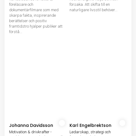
föreläsare och
försaka. Att skifta till en
dokumentärfilmare som med
naturligare livsstil behöver...
skarpa fakta, inspirerande
berättelser och positiv
framtidstro hjälper publiker att
förstå...
Johanna Davidsson
Karl Engelbrektson
Motivation & drivkrafter -
Ledarskap, strategi och