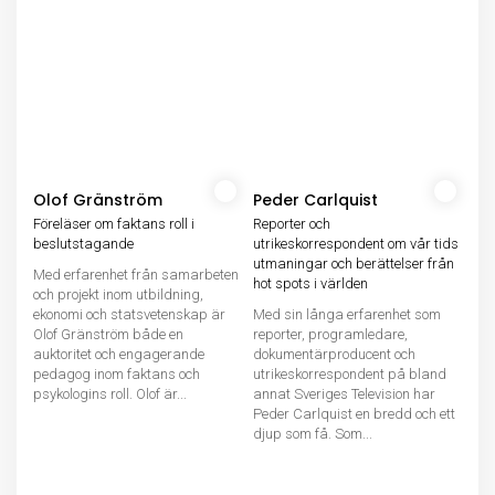
Olof Gränström
Peder Carlquist
Föreläser om faktans roll i
Reporter och
beslutstagande
utrikeskorrespondent om vår tids
utmaningar och berättelser från
Med erfarenhet från samarbeten
hot spots i världen
och projekt inom utbildning,
ekonomi och statsvetenskap är
Med sin långa erfarenhet som
Olof Gränström både en
reporter, programledare,
auktoritet och engagerande
dokumentärproducent och
pedagog inom faktans och
utrikeskorrespondent på bland
psykologins roll. Olof är...
annat Sveriges Television har
Peder Carlquist en bredd och ett
djup som få. Som...