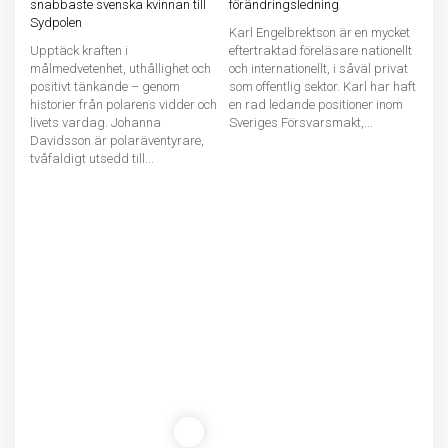
snabbaste svenska kvinnan till
förändringsledning
Sydpolen
Karl Engelbrektson är en mycket
Upptäck kraften i
eftertraktad föreläsare nationellt
målmedvetenhet, uthållighet och
och internationellt, i såväl privat
positivt tänkande – genom
som offentlig sektor. Karl har haft
historier från polarens vidder och
en rad ledande positioner inom
livets vardag. Johanna
Sveriges Försvarsmakt,...
Davidsson är polaräventyrare,
tvåfaldigt utsedd till...