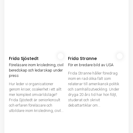
Frida Sjöstedt
Frida Stranne
Föreläsare inom krisledning, civil
För en bredare bild av USA
beredskap och ledarskap under
Frida Stranne håller föredrag
press
inom en rad olika fält som
Hur leder vi organisationer
relaterar till amerikansk politik
genom kriser, osäkerhet i ett allt
och samhällsutveckling. Under
mer komplext omvärldsläge?
dryga 20 års tid har hon följt,
Frida Sjöstedt är seniorkonsult
studerat och skrivit
och erfaren föreläsare och
debattartiklar om...
utbildare inom krisledning, civil...