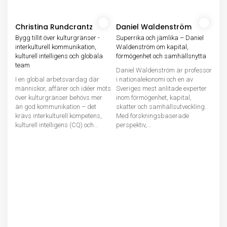
Christina Rundcrantz
Daniel Waldenström
Bygg tillit över kulturgränser -
Superrika och jämlika – Daniel
interkulturell kommunikation,
Waldenström om kapital,
kulturell intelligens och globala
förmögenhet och samhällsnytta
team
Daniel Waldenström är professor
I en global arbetsvardag där
i nationalekonomi och en av
människor, affärer och idéer möts
Sveriges mest anlitade experter
över kulturgränser behövs mer
inom förmögenhet, kapital,
än god kommunikation – det
skatter och samhällsutveckling.
krävs interkulturell kompetens,
Med forskningsbaserade
kulturell intelligens (CQ) och...
perspektiv,...