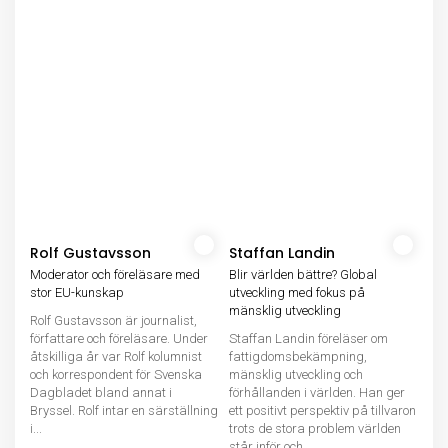
Rolf Gustavsson
Staffan Landin
Moderator och föreläsare med
Blir världen bättre? Global
stor EU-kunskap
utveckling med fokus på
mänsklig utveckling
Rolf Gustavsson är journalist,
författare och föreläsare. Under
Staffan Landin föreläser om
åtskilliga år var Rolf kolumnist
fattigdomsbekämpning,
och korrespondent för Svenska
mänsklig utveckling och
Dagbladet bland annat i
förhållanden i världen. Han ger
Bryssel. Rolf intar en särställning
ett positivt perspektiv på tillvaron
i...
trots de stora problem världen
står inför och...