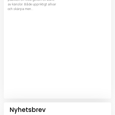
av känslor. Både uppriktigt allvar
och skärpa men...
Nyhetsbrev