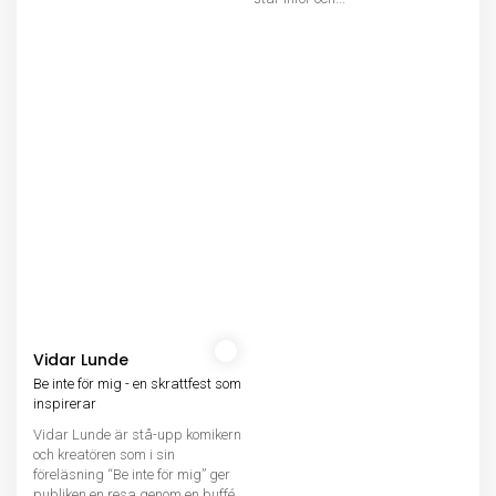
Vidar Lunde
Be inte för mig - en skrattfest som
inspirerar
Vidar Lunde är stå-upp komikern
och kreatören som i sin
föreläsning “Be inte för mig” ger
publiken en resa genom en buffé