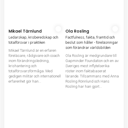
Mikael Tärnlund
Ola Rosling
Ledarskap, krisberedskap och
Factfulness, fakta, framtid och
totalförsvar i praktiken
beslut som håller - föreläsningar
som förändrar världsbilden
Mikael Tärnlund är en erfaren
föreläsare, rådgivare och coach
Ola Rosling är medgrundare till
inom förändringsledning,
Gapminder Foundation och en av
krishantering och
Sveriges mest inflytelserika
totalförsvarsförmåga. Med
röster inom faktabaserat
gedigen militär och internationell
lärande. Tillsammans med Anna
erfarenhet gör han...
Rosling Rönnlund och Hans
Rosling har han gjort...