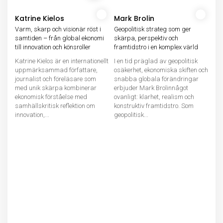
Katrine Kielos
Mark Brolin
Varm, skarp och visionär röst i
Geopolitisk strateg som ger
samtiden – från global ekonomi
skärpa, perspektiv och
till innovation och könsroller
framtidstro i en komplex värld
Katrine Kielos är en internationellt
I en tid präglad av geopolitisk
uppmärksammad författare,
osäkerhet, ekonomiska skiften och
journalist och föreläsare som
snabba globala förändringar
med unik skärpa kombinerar
erbjuder Mark Brolinnågot
ekonomisk förståelse med
ovanligt: klarhet, realism och
samhällskritisk reflektion om
konstruktiv framtidstro. Som
innovation,...
geopolitisk...