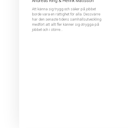
Andreas Ring & Henrik Mattsson
Att känna sig trygg och säker på jobbet
borde vara en rättighet för alla. Dessvärre
har den senaste tidens samhällsutveckling
medfört att allt fler känner sig otrygga på
jobbet och i större...