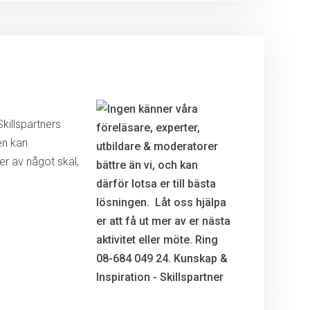
killspartners
en kan
r av något skäl,