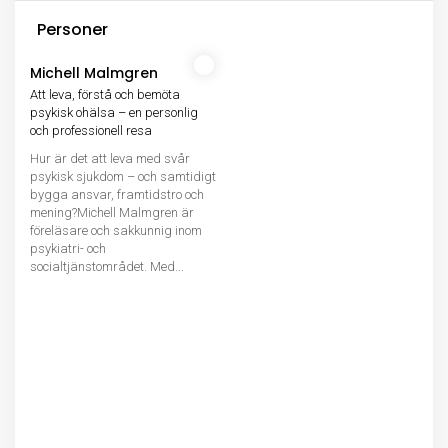
Personer
Michell Malmgren
Att leva, förstå och bemöta
psykisk ohälsa – en personlig
och professionell resa
Hur är det att leva med svår
psykisk sjukdom – och samtidigt
bygga ansvar, framtidstro och
mening?Michell Malmgren är
föreläsare och sakkunnig inom
psykiatri- och
socialtjänstområdet. Med...