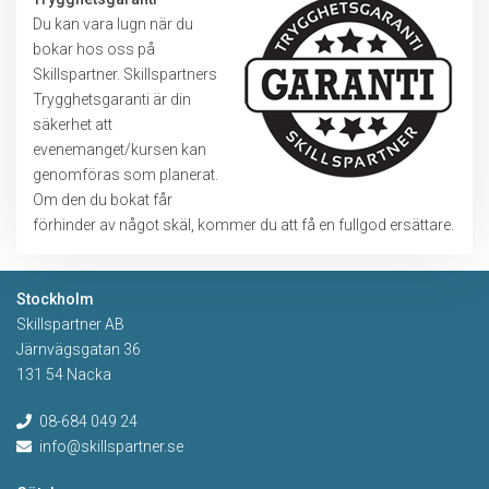
Du kan vara lugn när du
bokar hos oss på
Skillspartner. Skillspartners
Trygghetsgaranti är din
säkerhet att
evenemanget/kursen kan
genomföras som planerat.
Om den du bokat får
förhinder av något skäl, kommer du att få en fullgod ersättare.
Stockholm
Skillspartner AB
Järnvägsgatan 36
131 54 Nacka
08-684 049 24
info@skillspartner.se