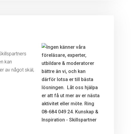
killspartners
en kan
r av något skäl,