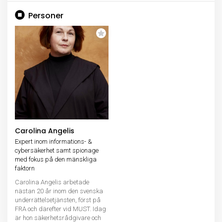
Personer
Carolina Angelis
Expert inom informations- &
cybersäkerhet samt spionage
med fokus på den mänskliga
faktorn
Carolina Angelis arbetade
nästan 20 år inom den svenska
underrättelsetjänsten, först på
FRA och därefter vid MUST. Idag
är hon säkerhetsrådgivare och