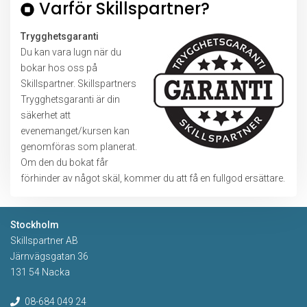
Varför Skillspartner?
Trygghetsgaranti
Du kan vara lugn när du
bokar hos oss på
Skillspartner. Skillspartners
Trygghetsgaranti är din
säkerhet att
evenemanget/kursen kan
genomföras som planerat.
Om den du bokat får
förhinder av något skäl, kommer du att få en fullgod ersättare.
Stockholm
Skillspartner AB
Järnvägsgatan 36
131 54 Nacka
08-684 049 24