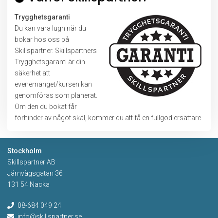
Trygghetsgaranti
Du kan vara lugn när du
bokar hos oss på
Skillspartner. Skillspartners
Trygghetsgaranti är din
säkerhet att
evenemanget/kursen kan
genomföras som planerat.
Om den du bokat får
förhinder av något skäl, kommer du att få en fullgod ersättare.
Stockholm
Skillspartner AB
Järnvägsgatan 36
131 54 Nacka
08-684 049 24
info@skillspartner.se