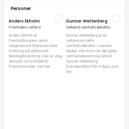
Personer
Anders Ekholm
Gunnar Wetterberg
Framtidens välfärd
Välkänd samhällsdebattör
Anders Ekholm är
Gunnar Wetterberg är en
framtidsforskare, senior
välkänd och aktiv
rådgivare och föreläsare med
samhällsdebattör i svenska
inriktning på välfärd och
medier, inte minst när det gäller
teknologiförändring. Han är idag
samhällsekonomiska ämnen.
verksam vid Institutet för
Gunnar Wetterberg,
Framtidsstudier. Han har...
historieprofilen från Fråga Lund,
har...