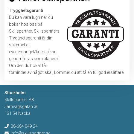
Trygghetsgaranti
Du kan vara lugn när du
bokar hos oss på
Skillspartner. Skillspartners
Trygghetsgaranti är din
säkerhet att
evenemanget/kursen kan
genomföras som planerat.
Om den du bokat får
förhinder av något skäl, kommer du att få en fullgod ersättare.
Stockholm
Skillspartner AB
Järnvägsgatan 36
131 54 Nacka
08-684 049 24
info@skillspartner.se