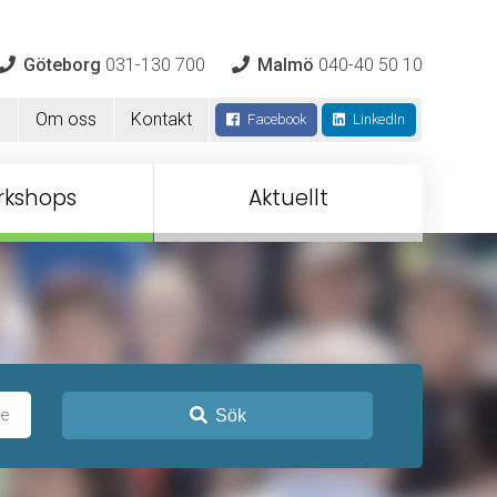
Göteborg
031-130 700
Malmö
040-40 50 10
m
Om oss
Kontakt
Facebook
LinkedIn
rkshops
Aktuellt
Sök