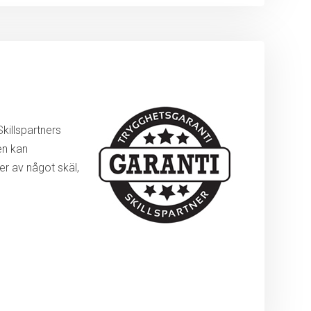
killspartners
en kan
r av något skäl,