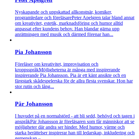
Nyskapande och uppskattad allkonstnär, komiker,
programledare och föreläsare
Peter Apelgren talar bland annat
om kreativitet, estetik, marknadsföring och humor alltid
anpassat efter kundens behov. Han blandar gärna upp
anrättningen med musik och därmed förenar han...
Pia Johansson
Föreläser om kreativitet, improvisation och
kroppsspråk
Möjligheterna är många med inspirerande
inspirerande Pia Johansson. Pia är ett känt ansikte och en
färgstark skådespelerska för de allra flesta svenskar. Hon har
stor rutin och lång...
Pär Johansson
I huvudet på en normalstörd - att bli sedd, behövd och tagen i
anspråk
Pär Johansson är föreläsaren som får människor att se
möjligheter där andra ser hinder. Med humor, värme och
starka berättelser inspirerar han till ledarskap, inkludering och
gemenskap –...