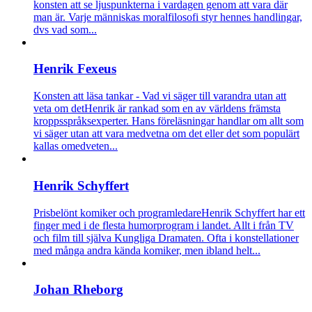
konsten att se ljuspunkterna i vardagen genom att vara där
man är. Varje människas moralfilosofi styr hennes handlingar,
dvs vad som...
Henrik Fexeus
Konsten att läsa tankar - Vad vi säger till varandra utan att
veta om det
Henrik är rankad som en av världens främsta
kroppsspråksexperter. Hans föreläsningar handlar om allt som
vi säger utan att vara medvetna om det eller det som populärt
kallas omedveten...
Henrik Schyffert
Prisbelönt komiker och programledare
Henrik Schyffert har ett
finger med i de flesta humorprogram i landet. Allt i från TV
och film till själva Kungliga Dramaten. Ofta i konstellationer
med många andra kända komiker, men ibland helt...
Johan Rheborg