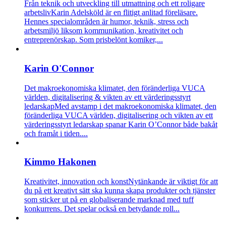
Från teknik och utveckling till utmattning och ett roligare
arbetsliv
Karin Adelsköld är en flitigt anlitad föreläsare.
Hennes specialområden är humor, teknik, stress och
arbetsmiljö liksom kommunikation, kreativitet och
entreprenörskap. Som prisbelönt komiker,...
Karin O'Connor
Det makroekonomiska klimatet, den föränderliga VUCA
världen, digitalisering & vikten av ett värderingsstyrt
ledarskap
Med avstamp i det makroekonomiska klimatet, den
föränderliga VUCA världen, digitalisering och vikten av ett
värderingsstyrt ledarskap spanar Karin O’Connor både bakåt
och framåt i tiden....
Kimmo Hakonen
Kreativitet, innovation och konst
Nytänkande är viktigt för att
du på ett kreativt sätt ska kunna skapa produkter och tjänster
som sticker ut på en globaliserande marknad med tuff
konkurrens. Det spelar också en betydande roll...