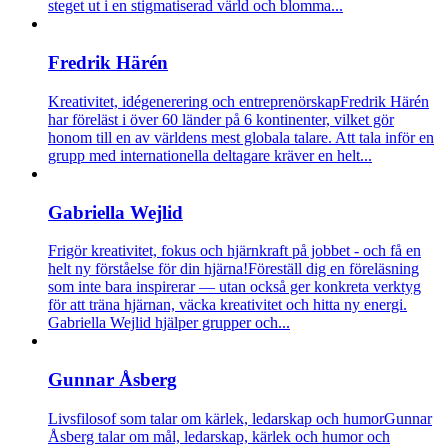
steget ut i en stigmatiserad värld och blomma...
Fredrik Härén
Kreativitet, idégenerering och entreprenörskap
Fredrik Härén
har föreläst i över 60 länder på 6 kontinenter, vilket gör
honom till en av världens mest globala talare. Att tala inför en
grupp med internationella deltagare kräver en helt...
Gabriella Wejlid
Frigör kreativitet, fokus och hjärnkraft på jobbet - och få en
helt ny förståelse för din hjärna!
Föreställ dig en föreläsning
som inte bara inspirerar — utan också ger konkreta verktyg
för att träna hjärnan, väcka kreativitet och hitta ny energi.
Gabriella Wejlid hjälper grupper och...
Gunnar Åsberg
Livsfilosof som talar om kärlek, ledarskap och humor
Gunnar
Åsberg talar om mål, ledarskap, kärlek och humor och