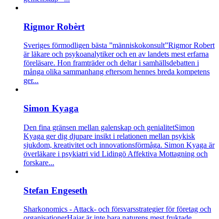
Rigmor Robèrt
Sveriges förmodligen bästa ”människokonsult”
Rigmor Robert
är läkare och psykoanalytiker och en av landets mest erfarna
föreläsare. Hon framträder och deltar i samhällsdebatten i
många olika sammanhang eftersom hennes breda kompetens
ger...
Simon Kyaga
Den fina gränsen mellan galenskap och genialitet
Simon
Kyaga ger dig djupare insikt i relationen mellan psykisk
sjukdom, kreativitet och innovationsförmåga. Simon Kyaga är
överläkare i psykiatri vid Lidingö Affektiva Mottagning och
forskare...
Stefan Engeseth
Sharkonomics - Attack- och försvarsstrategier för företag och
organisationer
Hajar är inte bara naturens mest fruktade