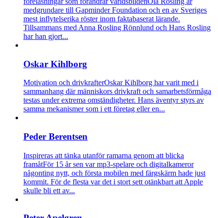
föreläsningar som förändrar världsbilden
Ola Rosling är
medgrundare till Gapminder Foundation och en av Sveriges
mest inflytelserika röster inom faktabaserat lärande.
Tillsammans med Anna Rosling Rönnlund och Hans Rosling
har han gjort...
Oskar Kihlborg
Motivation och drivkrafter
Oskar Kihlborg har varit med i
sammanhang där människors drivkraft och samarbetsförmåga
testas under extrema omständigheter. Hans äventyr styrs av
samma mekanismer som i ett företag eller en...
Peder Berentsen
Inspireras att tänka utanför ramarna genom att blicka
framåt
För 15 år sen var mp3-spelare och digitalkameror
någonting nytt, och första mobilen med färgskärm hade just
kommit. För de flesta var det i stort sett otänkbart att Apple
skulle bli ett av...
Peter Apelgren