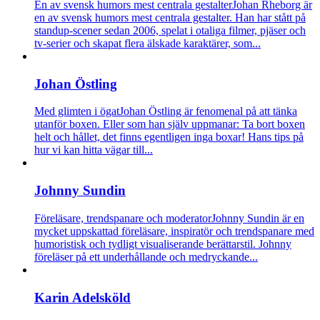
En av svensk humors mest centrala gestalter
Johan Rheborg är
en av svensk humors mest centrala gestalter. Han har stått på
standup-scener sedan 2006, spelat i otaliga filmer, pjäser och
tv-serier och skapat flera älskade karaktärer, som...
Johan Östling
Med glimten i ögat
Johan Östling är fenomenal på att tänka
utanför boxen. Eller som han själv uppmanar: Ta bort boxen
helt och hållet, det finns egentligen inga boxar! Hans tips på
hur vi kan hitta vägar till...
Johnny Sundin
Föreläsare, trendspanare och moderator
Johnny Sundin är en
mycket uppskattad föreläsare, inspiratör och trendspanare med
humoristisk och tydligt visualiserande berättarstil. Johnny
föreläser på ett underhållande och medryckande...
Karin Adelsköld