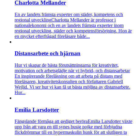
Charlotta Mellander
En av landets främsta experter om städer, kompetens och
regional utveckling
Charlotta Mellander är professor i
nationalekonomi och en av landets främsta experter inom
regional utveckling, städer och kompetensförsörjning. Hon är
en mycket efterfrågad föreläsare både...
Distansarbete och hjärnan
Hur vi skapar de bästa förutsättningarna för kreativitet,
motivation och arbetsglädje när vi hybrid- och distansarbetar
En inspirerande föreläsning om att arbeta på distans med
föreläsaren, kreativitetskonsulten och författaren Gabriell
Wejlid. Vi ser hur vi kan få ut bästa möjliga av distansarbete.
Hur...
Emilia Larsdotter
Fängslande förmåga att gediget beröra
Emilia Larsdotter växte
upp från att vara en till synes busig pojke med förbjudna
flickdrömmar till en hypermaskulin hunk för att slutligen ta