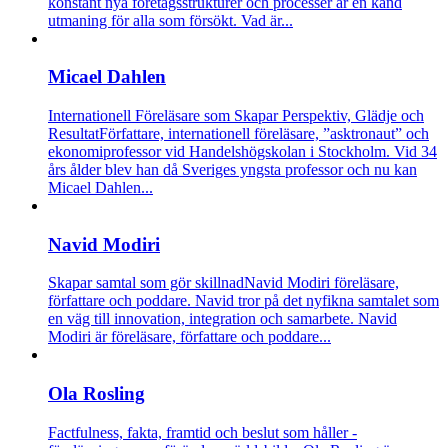
konstant nya företagsstrukturer och processer är en känd
utmaning för alla som försökt. Vad är...
Micael Dahlen
Internationell Föreläsare som Skapar Perspektiv, Glädje och
Resultat
Författare, internationell föreläsare, ”asktronaut” och
ekonomiprofessor vid Handelshögskolan i Stockholm. Vid 34
års ålder blev han då Sveriges yngsta professor och nu kan
Micael Dahlen...
Navid Modiri
Skapar samtal som gör skillnad
Navid Modiri föreläsare,
författare och poddare. Navid tror på det nyfikna samtalet som
en väg till innovation, integration och samarbete. Navid
Modiri är föreläsare, författare och poddare...
Ola Rosling
Factfulness, fakta, framtid och beslut som håller -