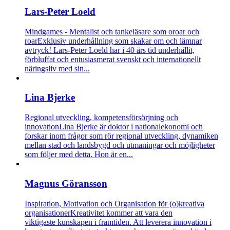
Lars-Peter Loeld
Mindgames - Mentalist och tankeläsare som oroar och
roar
Exklusiv underhållning som skakar om och lämnar
avtryck! Lars-Peter Loeld har i 40 års tid underhållit,
förbluffat och entusiasmerat svenskt och internationellt
näringsliv med sin...
Lina Bjerke
Regional utveckling, kompetensförsörjning och
innovation
Lina Bjerke är doktor i nationalekonomi och
forskar inom frågor som rör regional utveckling, dynamiken
mellan stad och landsbygd och utmaningar och möjligheter
som följer med detta. Hon är en...
Magnus Göransson
Inspiration, Motivation och Organisation för (o)kreativa
organisationer
Kreativitet kommer att vara den
viktigaste kunskapen i framtiden. Att leverera innovation i