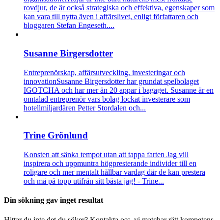
rovdjur, de är också strategiska och effektiva, egenskaper som
kan vara till nytta även i affärslivet, enligt författaren och
bloggaren Stefan Engeseth....
Susanne Birgersdotter
Entreprenörskap, affärsutveckling, investeringar och
innovation
Susanne Birgersdotter har grundat spelbolaget
IGOTCHA och har mer än 20 appar i bagaget. Susanne är en
omtalad entreprenör vars bolag lockat investerare som
hotellmiljardären Petter Stordalen och...
Trine Grönlund
Konsten att sänka tempot utan att tappa farten
Jag vill
inspirera och uppmuntra högpresterande individer till en
roligare och mer mentalt hållbar vardag där de kan prestera
och må på topp utifrån sitt bästa jag! - Trine...
Din sökning gav inget resultat
Hittar du inte det du söker? Kontakta oss, vi matchar rätt kompetens