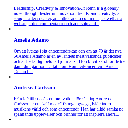
Leadership, Creativity & Innovation
Alf Rehn is a globally
noted thought leader in innovation, trends, and creativity; a
sought- after speaker, an author and a columnist, as well as a
well-regarded commentator on leadership and...
Amelia Adamo
Om att lyckas i sitt entreprenörskap och om att 70 är det nya
50
Amelia Adamo är en av landets mest välkända publicister
och är flerfaldigt belönad journalist. Hon blivit känd för de tre
damtidningar hon startat inom Bonnierkoncernen - Amelia,
Tara och...
Andreas Carlsson
Från idé till succé - en motivationsföreläsning
Andreas
Carlsson är en ”self made” framgångssaga, både inom
musikens värld och som entreprenör. Han har alltid samlat på
spännande upplevelser och brinner för att inspirera andra...