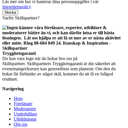
Läs mer om hur vi hanterar dina personuppgifter i vår
Integritetspolicy
Lämna detta fält tomt.
Varför Skillspartner?
Trygghetsgaranti
Du kan vara lugn när du bokar hos oss på
Skillspartner. Skillspartners Trygghetsgaranti är din säkerhet att
evenemanget/kursen kan genomföras som planerat. Om den du
bokat får förhinder av något skäl, kommer du att få en fullgod
ersättare.
Navigering
Hem
Föreläsare
Moderatorer
Underhållare
Utbildningar
Om oss