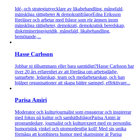
Idé- och strategiutvecklare av likabehandling, mångfald,
mänskliga rättigheter & demokratifrågor
Edna Eriksson
föreläser och arbetar med frågor som rör ämnen inom
mänskliga rättigheter, demokrati, demokratisk beredskap,
diskrimineringsjuridik, mångfald, likabehandling,
bemötande,...
Hasse Carlsson
Jobbar ni tillsammans eller bara samtidigt?
Hasse Carlsson har
över 20 års erfarenhet av att föreläsa om arbetsglädje,
samarbete, ledarskap, team och medarbetarskap, och han
hjälper organisationer att skapa bättre samspel, effektivare...
Parisa Amiri
Moderator och kulturjournalist som engagerar och inspirerar
med fokus på kultur och samhällsfrågor
Parisa Amiri är
programledare, journalist och kulturexpert med en personlig,
humoristisk vinkel och utomordentlig koll! Med sin unika
förmåga att kombinera humor med skarpsinne är Parisa