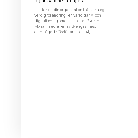
organisationer att agera
Hur tar du din organisation från strategi till
verklig förändring i en värld där AI och
digitalisering omdefinierar allt? Amer
Mohammed är en av Sveriges mest
efterfrågade föreläsare inom AI,...