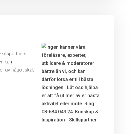
killspartners
en kan
r av något skäl,