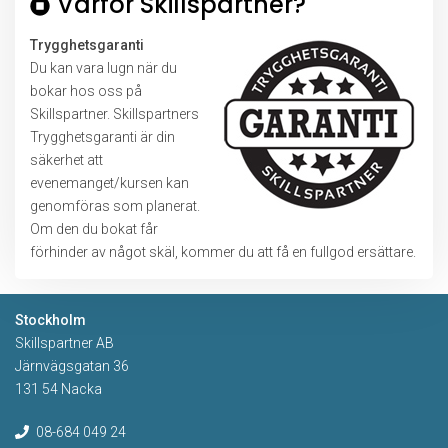
Varför Skillspartner?
Trygghetsgaranti
Du kan vara lugn när du
bokar hos oss på
Skillspartner. Skillspartners
Trygghetsgaranti är din
säkerhet att
evenemanget/kursen kan
genomföras som planerat.
Om den du bokat får
förhinder av något skäl, kommer du att få en fullgod ersättare.
Stockholm
Skillspartner AB
Järnvägsgatan 36
131 54 Nacka
08-684 049 24