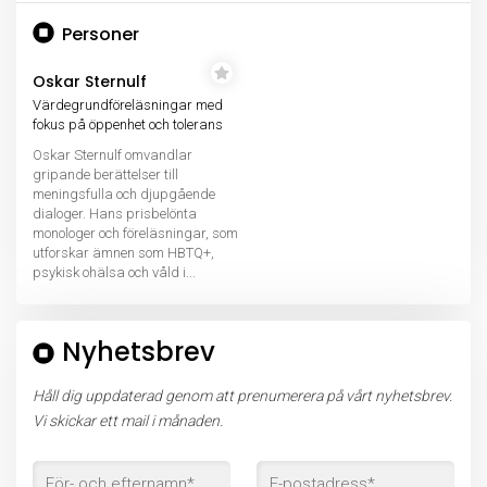
Personer
Oskar Sternulf
Värdegrundföreläsningar med
fokus på öppenhet och tolerans
Oskar Sternulf omvandlar
gripande berättelser till
meningsfulla och djupgående
dialoger. Hans prisbelönta
monologer och föreläsningar, som
utforskar ämnen som HBTQ+,
psykisk ohälsa och våld i...
Nyhetsbrev
Håll dig uppdaterad genom att prenumerera på vårt nyhetsbrev.
Vi skickar ett mail i månaden.