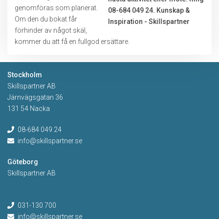
genomföras som planerat.
Om den du bokat får
förhinder av något skäl,
kommer du att få en fullgod ersättare.
Stockholm
Skillspartner AB
Järnvägsgatan 36
131 54 Nacka
08-684 049 24
info@skillspartner.se
Göteborg
Skillspartner AB
031-130 700
info@skillspartner.se