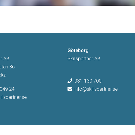
m
Göteborg
er AB
Skillspartner AB
atan 36
cka
031-130 700
049 24
info@skillspartner.se
llspartner.se