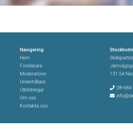
Navigering
Stockhol
Hem
Skillspartn
Föreläsare
Järnvägsg
Moderatorer
131 54 Na
Underhållare
08-684 
Utbildningar
info@ski
Om oss
Kontakta oss