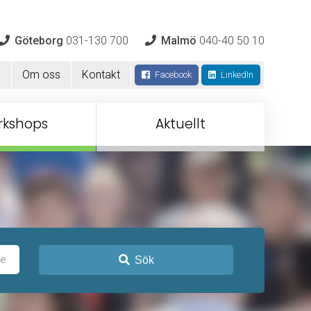
Göteborg
031-130 700
Malmö
040-40 50 10
m
Om oss
Kontakt
Facebook
LinkedIn
rkshops
Aktuellt
Sök