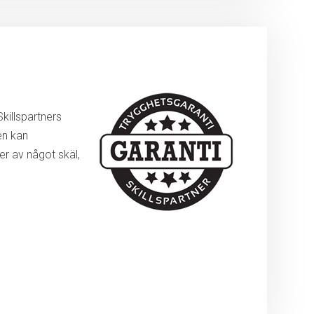
killspartners
en kan
r av något skäl,