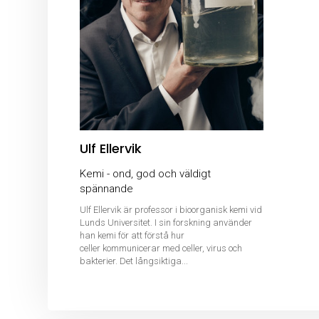
Ulf Ellervik
Kemi - ond, god och väldigt
spännande
Ulf Ellervik är professor i bioorganisk kemi vid
Lunds Universitet. I sin forskning använder
han kemi för att förstå hur
celler kommunicerar med celler, virus och
bakterier. Det långsiktiga...