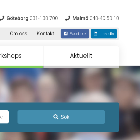
Göteborg
031-130 700
Malmö
040-40 50 10
m
Om oss
Kontakt
Facebook
LinkedIn
rkshops
Aktuellt
Sök