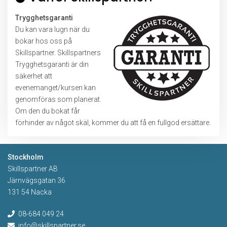
Trygghetsgaranti
Du kan vara lugn när du
bokar hos oss på
Skillspartner. Skillspartners
Trygghetsgaranti är din
säkerhet att
evenemanget/kursen kan
genomföras som planerat.
Om den du bokat får
förhinder av något skäl, kommer du att få en fullgod ersättare.
Stockholm
Skillspartner AB
Järnvägsgatan 36
131 54 Nacka
08-684 049 24
info@skillspartner.se