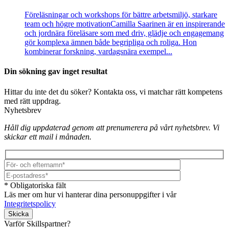
Föreläsningar och workshops för bättre arbetsmiljö, starkare
team och högre motivation
Camilla Saarinen är en inspirerande
och jordnära föreläsare som med driv, glädje och engagemang
gör komplexa ämnen både begripliga och roliga. Hon
kombinerar forskning, vardagsnära exempel...
Din sökning gav inget resultat
Hittar du inte det du söker? Kontakta oss, vi matchar rätt kompetens
med rätt uppdrag.
Nyhetsbrev
Håll dig uppdaterad genom att prenumerera på vårt nyhetsbrev. Vi
skickar ett mail i månaden.
* Obligatoriska fält
Läs mer om hur vi hanterar dina personuppgifter i vår
Integritetspolicy
Lämna detta fält tomt.
Varför Skillspartner?