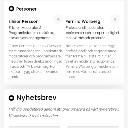
Personer
Ellinor Persson
Pernilla Warberg
Erfaren Moderator &
Professionell moderator,
Programledare med skärpa,
konferencier och scenpersonlighet
närvaro och engagemang
med värme och precision
Ellinor Persson är en av Sveriges
När ett event ska kännas tryggt,
mest rutinerade och uppskattade
professionellt och engagerande
moderatorer och programledare,
från första till sista minut är
med över tusen direktsändningar
valet av moderator avgörande.
i radio och TV bakom sig. Hon
Pernilla Warberg är moderatorn
skapar trygg struktur, levande
som med värme, närvaro och
samtal...
finess...
Nyhetsbrev
Håll dig uppdaterad genom att prenumerera på vårt nyhetsbrev.
Vi skickar ett mail i månaden.