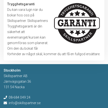
Trygghetsgaranti
Du kan vara lugn när du
bokar hos oss på
Skillspartner. Skillspartners
Trygghetsgaranti är din
säkerhet att
evenemanget/kursen kan
genomföras som planerat.
Om den du bokat får
förhinder av något skäl, kommer du att få en fullgod ersättare.
Stockholm
Skillspartner AB
Järnvägsgatan 36
131 54 Nacka
08-684 049 24
info@skillspartner.se