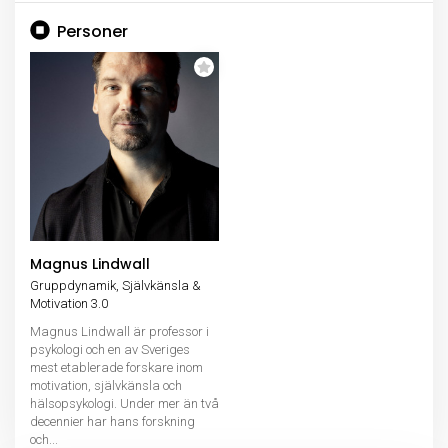
Personer
Magnus Lindwall
Gruppdynamik, Självkänsla &
Motivation 3.0
Magnus Lindwall är professor i
psykologi och en av Sveriges
mest etablerade forskare inom
motivation, självkänsla och
hälsopsykologi. Under mer än två
decennier har hans forskning
och...