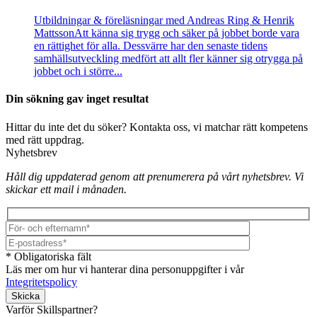
Utbildningar & föreläsningar med Andreas Ring & Henrik
Mattsson
Att känna sig trygg och säker på jobbet borde vara
en rättighet för alla. Dessvärre har den senaste tidens
samhällsutveckling medfört att allt fler känner sig otrygga på
jobbet och i större...
Din sökning gav inget resultat
Hittar du inte det du söker? Kontakta oss, vi matchar rätt kompetens
med rätt uppdrag.
Nyhetsbrev
Håll dig uppdaterad genom att prenumerera på vårt nyhetsbrev. Vi
skickar ett mail i månaden.
* Obligatoriska fält
Läs mer om hur vi hanterar dina personuppgifter i vår
Integritetspolicy
Lämna detta fält tomt.
Varför Skillspartner?