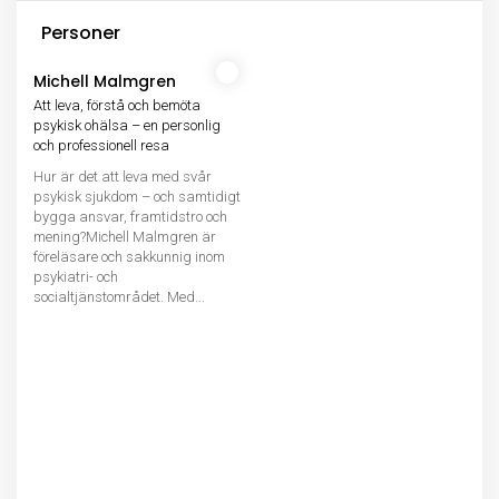
Personer
Michell Malmgren
Att leva, förstå och bemöta
psykisk ohälsa – en personlig
och professionell resa
Hur är det att leva med svår
psykisk sjukdom – och samtidigt
bygga ansvar, framtidstro och
mening?Michell Malmgren är
föreläsare och sakkunnig inom
psykiatri- och
socialtjänstområdet. Med...