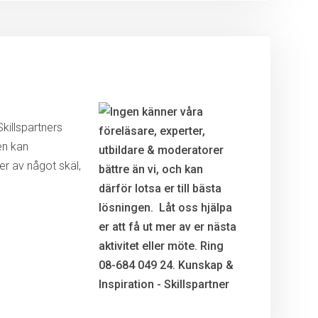
killspartners
en kan
r av något skäl,