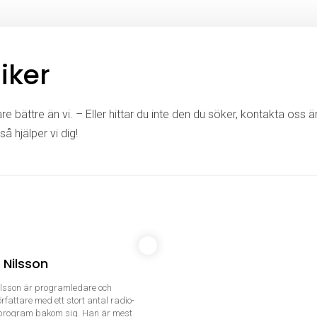
iker
e bättre än vi. – Eller hittar du inte den du söker, kontakta oss 
så hjälper vi dig!
Nilsson
lsson är programledare och
fattare med ett stort antal radio-
eprogram bakom sig. Han är mest