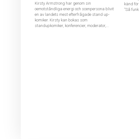
Kirsty Armstrong har genom sin
känd fö
oemotståndliga energi och scenpersona blivit
”Så funk
en av landets mest efterfrågade stand up-
komiker. Kirsty kan bokas som
standupkomiker, konferencier, moderator,...