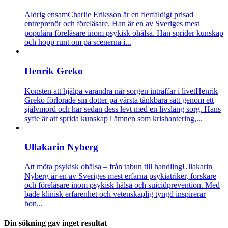
Aldrig ensam
Charlie Eriksson är en flerfaldigt prisad
entreprenör och föreläsare. Han är en av Sveriges mest
populära föreläsare inom psykisk ohälsa. Han sprider kunskap
och hopp runt om på scenerna i...
Henrik Greko
Konsten att hjälpa varandra när sorgen inträffar i livet
Henrik
Greko förlorade sin dotter på värsta tänkbara sätt genom ett
självmord och har sedan dess levt med en livslång sorg. Hans
syfte är att sprida kunskap i ämnen som krishantering,...
Ullakarin Nyberg
Att möta psykisk ohälsa – från tabun till handling
Ullakarin
Nyberg är en av Sveriges mest erfarna psykiatriker, forskare
och föreläsare inom psykisk hälsa och suicidprevention. Med
både klinisk erfarenhet och vetenskaplig tyngd inspirerar
hon...
Din sökning gav inget resultat