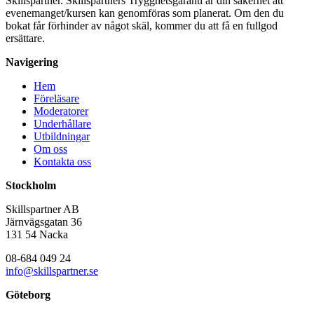
Skillspartner. Skillspartners Trygghetsgaranti är din säkerhet att
evenemanget/kursen kan genomföras som planerat. Om den du
bokat får förhinder av något skäl, kommer du att få en fullgod
ersättare.
Navigering
Hem
Föreläsare
Moderatorer
Underhållare
Utbildningar
Om oss
Kontakta oss
Stockholm
Skillspartner AB
Järnvägsgatan 36
131 54 Nacka
08-684 049 24
info@skillspartner.se
Göteborg