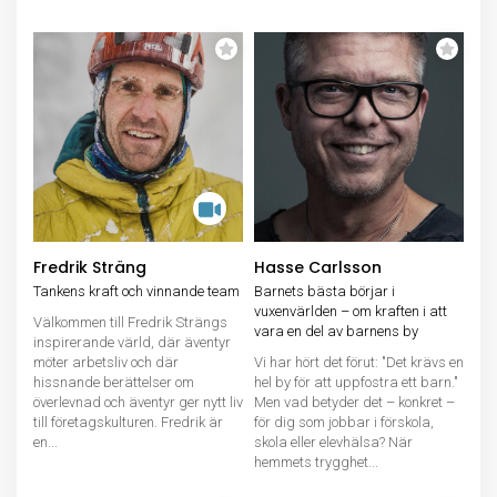
Fredrik Sträng
Hasse Carlsson
Tankens kraft och vinnande team
Barnets bästa börjar i
vuxenvärlden – om kraften i att
Välkommen till Fredrik Strängs
vara en del av barnens by
inspirerande värld, där äventyr
möter arbetsliv och där
Vi har hört det förut: "Det krävs en
hissnande berättelser om
hel by för att uppfostra ett barn."
överlevnad och äventyr ger nytt liv
Men vad betyder det – konkret –
till företagskulturen. Fredrik är
för dig som jobbar i förskola,
en...
skola eller elevhälsa? När
hemmets trygghet...