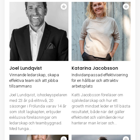
Joel Lundqvist
Katarina Jacobsson
Vinnande ledarskap, skapa
Individanpassad effektivisering
effektiva team och att jobba
för en hållbar och attraktiv
tillsammans
arbetsplats
Joel Lundqvist, ishockeyspelaren
Katti Jacobsson föreläser om
med 23 år på elitnivå, 20
självledarskap och hur ett
säsonger i Frölunda varav 14 år
growth mindset leder er till bästa
som stolt lagkapten, erbjuder
resultatet, både när det gäller
exklusiva föreläsningar om
effektivitet och välmående Hur
ledarskap och teambyggnad.
hanterar man kriser och...
Med tunga...