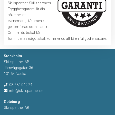
Skillspartner. Skillspartners
Trygghetsgaranti är din
säkerhet att
evenemanget/kursen kan
genomföras som planerat.
Om den du bokat får
förhinder av något skäl, kommer du att få en fullgod ersättare.
Stockholm
Skillspartner AB
Järnvägsgatan 36
131 54 Nacka
08-684 049 24
info@skillspartner.se
Göteborg
Skillspartner AB