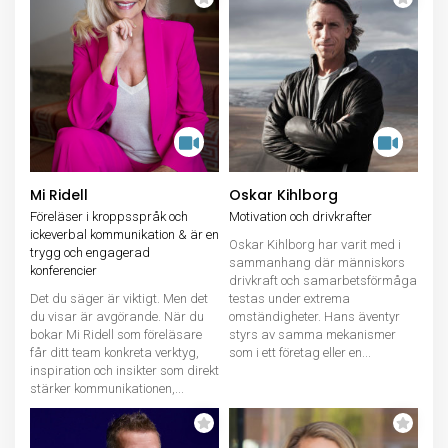
Mi Ridell
Oskar Kihlborg
Föreläser i kroppsspråk och
Motivation och drivkrafter
ickeverbal kommunikation & är en
Oskar Kihlborg har varit med i
trygg och engagerad
sammanhang där människors
konferencier
drivkraft och samarbetsförmåga
Det du säger är viktigt. Men det
testas under extrema
du visar är avgörande. När du
omständigheter. Hans äventyr
bokar Mi Ridell som föreläsare
styrs av samma mekanismer
får ditt team konkreta verktyg,
som i ett företag eller en...
inspiration och insikter som direkt
stärker kommunikationen,...