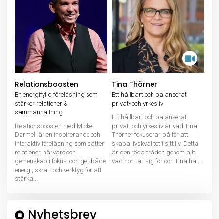
Relationsboosten
Tina Thörner
En energifylld föreläsning som
Ett hållbart och balanserat
stärker relationer &
privat- och yrkesliv
sammanhållning
Ett hållbart och balanserat
Relationsboosten med Micke
privat- och yrkesliv är vad Tina
Darmell är en inspirerande och
Thörner fokuserar på för att
interaktiv föreläsning som sätter
skapa livskvalitet i sitt liv. Detta
relationer, närvaro och
är den röda tråden genom allt
gemenskap i fokus, och ger både
vad hon tar sig för och Tina har...
energi, skratt och verktyg för att
stärka...
Nyhetsbrev