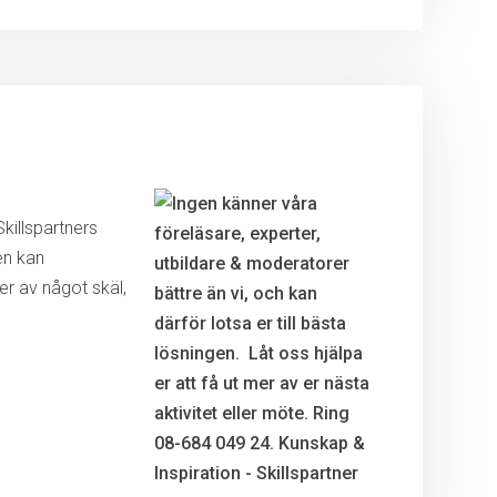
killspartners
en kan
r av något skäl,