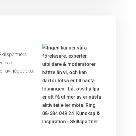
killspartners
en kan
r av något skäl,