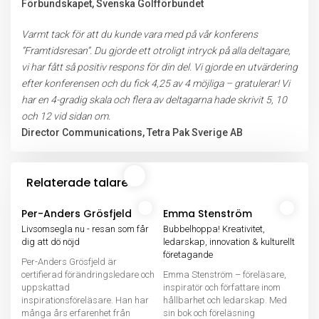
Förbundskapet, Svenska Golfförbundet
Varmt tack för att du kunde vara med på vår konferens
”Framtidsresan”. Du gjorde ett otroligt intryck på alla deltagare,
vi har fått så positiv respons för din del. Vi gjorde en utvärdering
efter konferensen och du fick 4,25 av 4 möjliga – gratulerar! Vi
har en 4-gradig skala och flera av deltagarna hade skrivit 5, 10
och 12 vid sidan om.
Director Communications, Tetra Pak Sverige AB
Relaterade talare
Per-Anders Grösfjeld
Emma Stenström
Livsomsegla nu - resan som får
Bubbelhoppa! Kreativitet,
dig att dö nöjd
ledarskap, innovation & kulturellt
företagande
Per-Anders Grösfjeld är
certifierad förändringsledare och
Emma Stenström – föreläsare,
uppskattad
inspiratör och författare inom
inspirationsföreläsare. Han har
hållbarhet och ledarskap. Med
många års erfarenhet från
sin bok och föreläsning