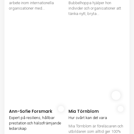
arbete inom internationella
Bubbelhoppa hjälper hon
organisationer med...
individer och organisationer att
tänka nytt, bryta...
Ann-Sofie Forsmark
Mia Törnblom
Expert på resiliens, hållbar
Hur svårt kan det vara
prestation och hälsofrämjande
Mia Törnblom är föreläsaren och
ledarskap
utbildaren som alltid ger 100%