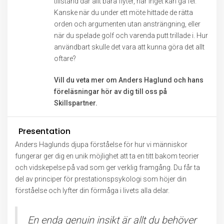
tillstånd där allt bara flyter, när inget kan gå fel.
Kanske när du under ett möte hittade de rätta
orden och argumenten utan ansträngning, eller
när du spelade golf och varenda putt trillade i. Hur
användbart skulle det vara att kunna göra det allt
oftare?
Vill du veta mer om Anders Haglund och hans
föreläsningar hör av dig till oss på
Skillspartner.
Presentation
Anders Haglunds djupa förståelse för hur vi människor
fungerar ger dig en unik möjlighet att ta en titt bakom teorier
och vidskepelse på vad som ger verklig framgång. Du får ta
del av principer för prestationspsykologi som höjer din
förståelse och lyfter din förmåga i livets alla delar.
En enda genuin insikt är allt du behöver