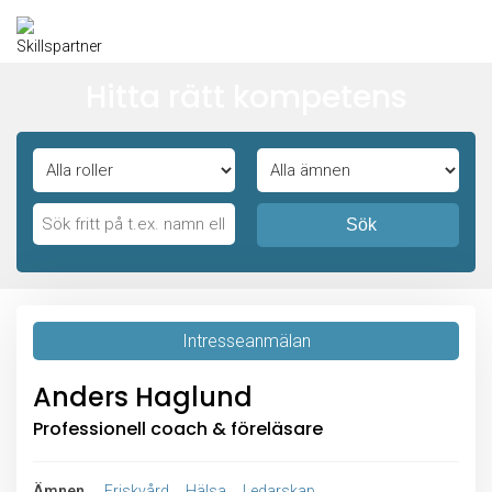
Hitta rätt kompetens
Sök
Intresseanmälan
Anders Haglund
Professionell coach & föreläsare
Ämnen
Friskvård
Hälsa
Ledarskap