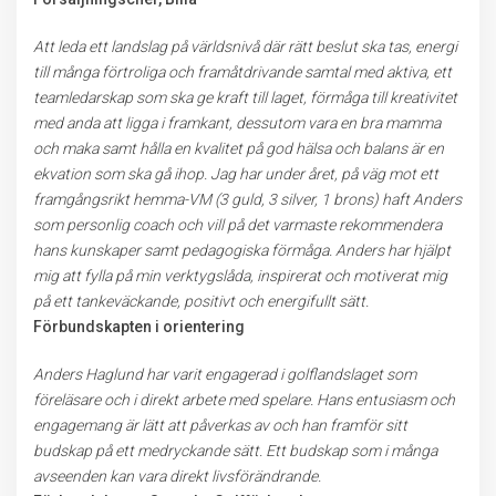
Att leda ett landslag på världsnivå där rätt beslut ska tas, energi
till många förtroliga och framåtdrivande samtal med aktiva, ett
teamledarskap som ska ge kraft till laget, förmåga till kreativitet
med anda att ligga i framkant, dessutom vara en bra mamma
och maka samt hålla en kvalitet på god hälsa och balans är en
ekvation som ska gå ihop. Jag har under året, på väg mot ett
framgångsrikt hemma-VM (3 guld, 3 silver, 1 brons) haft Anders
som personlig coach och vill på det varmaste rekommendera
hans kunskaper samt pedagogiska förmåga. Anders har hjälpt
mig att fylla på min verktygslåda, inspirerat och motiverat mig
på ett tankeväckande, positivt och energifullt sätt.
Förbundskapten i orientering
Anders Haglund har varit engagerad i golflandslaget som
föreläsare och i direkt arbete med spelare. Hans entusiasm och
engagemang är lätt att påverkas av och han framför sitt
budskap på ett medryckande sätt. Ett budskap som i många
avseenden kan vara direkt livsförändrande.