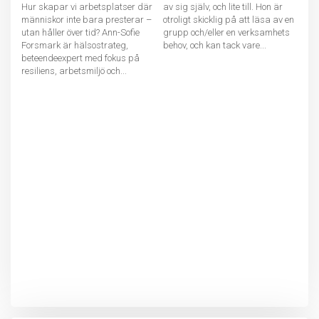
Hur skapar vi arbetsplatser där
av sig själv, och lite till. Hon är
människor inte bara presterar –
otroligt skicklig på att läsa av en
utan håller över tid? Ann-Sofie
grupp och/eller en verksamhets
Forsmark är hälsostrateg,
behov, och kan tack vare...
beteendeexpert med fokus på
resiliens, arbetsmiljö och...