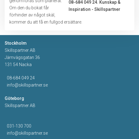
genomföras som planerat.
Om den du bokat får
förhinder av något skäl,
kommer du att få en fullgod ersättare.
Stockholm
Skillspartner AB
Järnvägsgatan 36
131 54 Nacka
08-684 049 24
info@skillspartner.se
Göteborg
Skillspartner AB
031-130 700
info@skillspartner.se