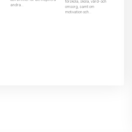
förskola, skola, vård- och
andra...
omsorg, samt om
motivation och...