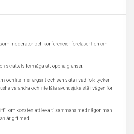
 som moderator och konferencier föreläser hon om
och skrattets förmåga att öppna gränser.
 och lite mer argsint och sen skita i vad folk tycker
usha varandra och inte låta avundsjuka stå i vägen för
m gift” om konsten att leva tillsammans med någon man
n är gift med.