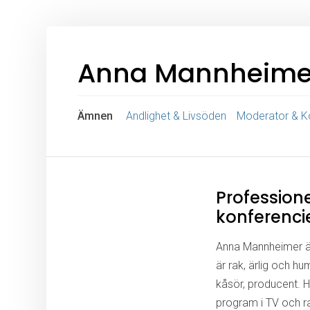
Anna Mannheime
Ämnen
Andlighet & Livsöden
Moderator & K
Professione
konferenci
Anna Mannheimer är
är rak, ärlig och hu
kåsör, producent. 
program i TV och r