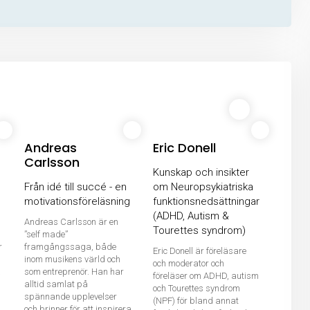
Andreas
Eric Donell
Carlsson
Kunskap och insikter
Från idé till succé - en
om Neuropsykiatriska
motivationsföreläsning
funktionsnedsättningar
(ADHD, Autism &
Andreas Carlsson är en
Tourettes syndrom)
”self made”
r
framgångssaga, både
Eric Donell är föreläsare
inom musikens värld och
och moderator och
a
som entreprenör. Han har
föreläser om ADHD, autism
alltid samlat på
och Tourettes syndrom
spännande upplevelser
(NPF) för bland annat
och brinner för att inspirera