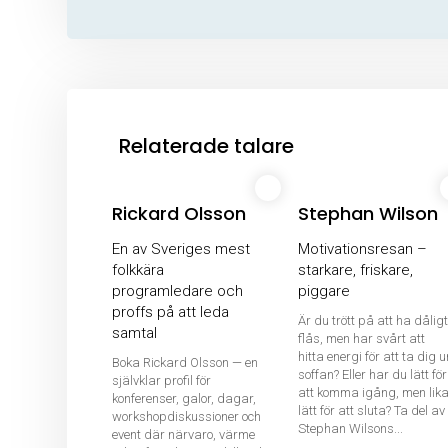
Relaterade talare
Rickard Olsson
Stephan Wilson
En av Sveriges mest
Motivationsresan –
folkkära
starkare, friskare,
programledare och
piggare
proffs på att leda
Är du trött på att ha dåligt
samtal
flås, men har svårt att
hitta energi för att ta dig u
Boka Rickard Olsson — en
soffan? Eller har du lätt för
självklar profil för
att komma igång, men lik
konferenser, galor, dagar,
lätt för att sluta? Ta del av
workshopdiskussioner och
Stephan Wilsons...
event där närvaro, värme