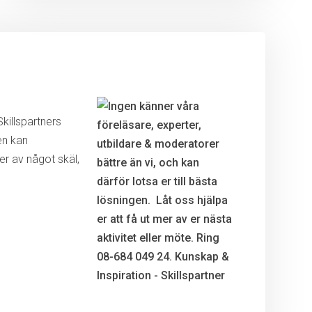
killspartners
en kan
r av något skäl,