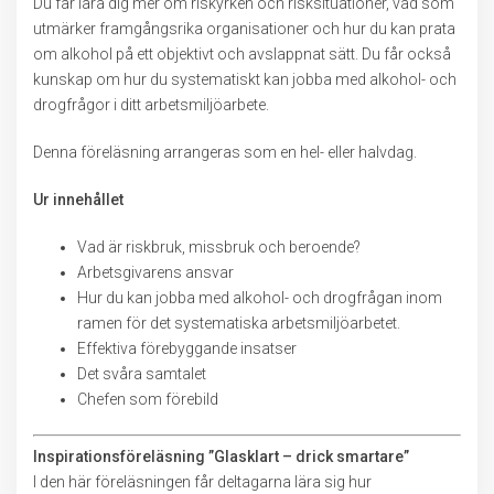
Du får lära dig mer om riskyrken och risksituationer, vad som
utmärker framgångsrika organisationer och hur du kan prata
om alkohol på ett objektivt och avslappnat sätt. Du får också
kunskap om hur du systematiskt kan jobba med alkohol- och
drogfrågor i ditt arbetsmiljöarbete.
Denna föreläsning arrangeras som en hel- eller halvdag.
Ur innehållet
Vad är riskbruk, missbruk och beroende?
Arbetsgivarens ansvar
Hur du kan jobba med alkohol- och drogfrågan inom
ramen för det systematiska arbetsmiljöarbetet.
Effektiva förebyggande insatser
Det svåra samtalet
Chefen som förebild
Inspirationsföreläsning ”Glasklart – drick smartare”
I den här föreläsningen får deltagarna lära sig hur