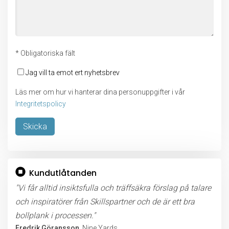
* Obligatoriska fält
Jag vill ta emot ert nyhetsbrev
Läs mer om hur vi hanterar dina personuppgifter i vår
Integritetspolicy
Lämna detta fält tomt.
Kundutlåtanden
"Vi får alltid insiktsfulla och träffsäkra förslag på talare
och inspiratörer från Skillspartner och de är ett bra
bollplank i processen."
Fredrik Göransson
, Nine Yards