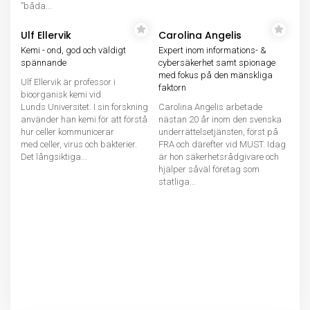
”båda...
Ulf Ellervik
Carolina Angelis
Kemi - ond, god och väldigt
Expert inom informations- &
spännande
cybersäkerhet samt spionage
med fokus på den mänskliga
Ulf Ellervik är professor i
faktorn
bioorganisk kemi vid
Lunds Universitet. I sin forskning
Carolina Angelis arbetade
använder han kemi för att förstå
nästan 20 år inom den svenska
hur celler kommunicerar
underrättelsetjänsten, först på
med celler, virus och bakterier.
FRA och därefter vid MUST. Idag
Det långsiktiga...
är hon säkerhetsrådgivare och
hjälper såväl företag som
statliga...