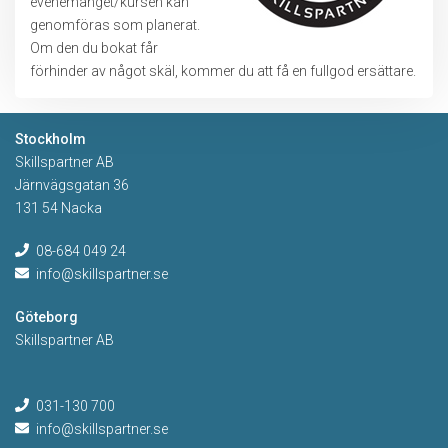
evenemanget/kursen kan
genomföras som planerat.
Om den du bokat får
förhinder av något skäl, kommer du att få en fullgod ersättare.
Stockholm
Skillspartner AB
Järnvägsgatan 36
131 54 Nacka
08-684 049 24
info@skillspartner.se
Göteborg
Skillspartner AB
031-130 700
info@skillspartner.se