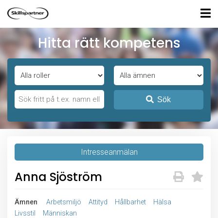
Hitta rätt kompetens
Sök
Intresseanmälan
Anna Sjöström
Ämnen
Arbetsmiljö
Attityd
Hållbarhet
Hälsa
Livsstil
Människan