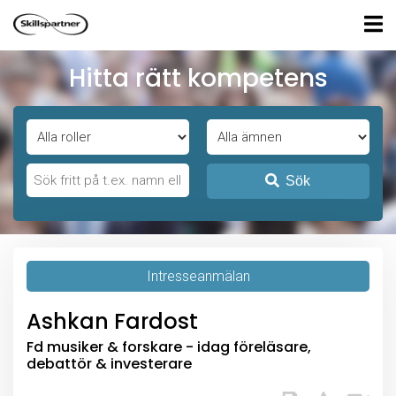
Hitta rätt kompetens
Sök
Intresseanmälan
Ashkan Fardost
Fd musiker & forskare - idag föreläsare,
debattör & investerare