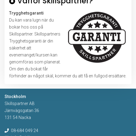
Varför Skillspartner?
Trygghetsgaranti
Du kan vara lugn när du
bokar hos oss på
Skillspartner. Skillspartners
Trygghetsgaranti är din
säkerhet att
evenemanget/kursen kan
genomföras som planerat.
Om den du bokat får
förhinder av något skäl, kommer du att få en fullgod ersättare.
Stockholm
Skillspartner AB
Järnvägsgatan 36
131 54 Nacka
08-684 049 24