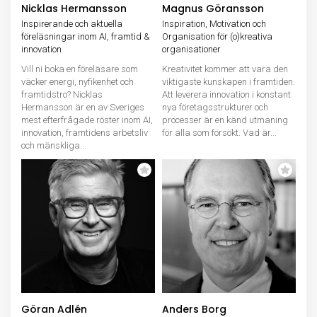
Nicklas Hermansson
Magnus Göransson
Inspirerande och aktuella
Inspiration, Motivation och
föreläsningar inom AI, framtid &
Organisation för (o)kreativa
innovation
organisationer
Vill ni boka en föreläsare som
Kreativitet kommer att vara den
väcker energi, nyfikenhet och
viktigaste kunskapen i framtiden.
framtidstro? Nicklas
Att leverera innovation i konstant
Hermansson är en av Sveriges
nya företagsstrukturer och
mest efterfrågade röster inom AI,
processer är en känd utmaning
innovation, framtidens arbetsliv
för alla som försökt. Vad är...
och mänskliga...
Göran Adlén
Anders Borg