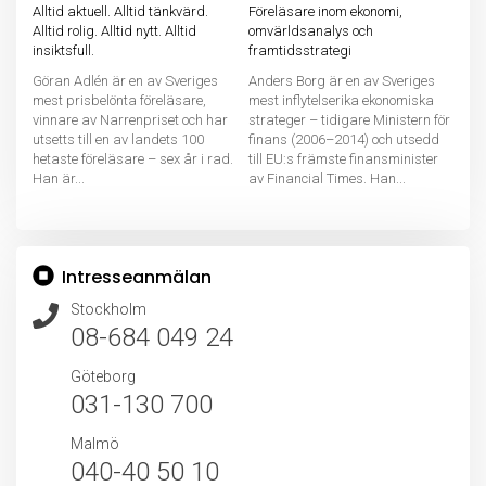
Alltid aktuell. Alltid tänkvärd.
Föreläsare inom ekonomi,
Alltid rolig. Alltid nytt. Alltid
omvärldsanalys och
insiktsfull.
framtidsstrategi
Göran Adlén är en av Sveriges
Anders Borg är en av Sveriges
mest prisbelönta föreläsare,
mest inflytelserika ekonomiska
vinnare av Narrenpriset och har
strateger – tidigare Ministern för
utsetts till en av landets 100
finans (2006–2014) och utsedd
hetaste föreläsare – sex år i rad.
till EU:s främste finansminister
Han är...
av Financial Times. Han...
Intresseanmälan
Stockholm
08-684 049 24
Göteborg
031-130 700
Malmö
040-40 50 10