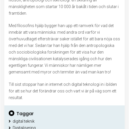
filosofi, antropologi och teknologi: en skildring av
mänskligheten som startar 10 000 år bakåt i tiden och slutar i
framtiden.
Med filosofins hjälp bygger han upp ett ramverk för vad det
innebär att vara människa: med andra ord varför vi
överhuvudtaget eftersträvar saker istället för att bara nöja oss
med det vi har. Sedan tar han hjälp från den antropologiska
och sociobiologiska forskningen för att visa hur den
mänskliga civilisationen katalyserades igång och hur den
egentligen fungerar. Vi människor har nämligen mer
gemensamt med myror och termiter än vad man kan tro!
Till sist stoppar han in internet och digital teknologi in i bilden
för att se hur det förändrar oss och vart vi är på väg som ett
resultat.
Taggar
digital teknik
Digitalisering