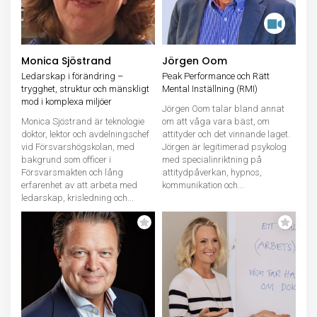
Monica Sjöstrand
Jörgen Oom
Ledarskap i förändring –
Peak Performance och Rätt
trygghet, struktur och mänskligt
Mental Inställning (RMI)
mod i komplexa miljöer
Jörgen Oom talar bland annat
Monica Sjöstrand är teknologie
om att våga vara bäst, om
doktor, lektor och avdelningschef
attityder och det vinnande laget.
vid Försvarshögskolan, med
Jörgen är legitimerad psykolog
bakgrund som officer i
med specialinriktning på
Försvarsmakten och lång
attitydpåverkan, hypnos,
erfarenhet av att arbeta med
kommunikation och...
ledarskap, krisledning och...