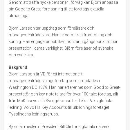
Genom att träffa nyckelpersoner i förväg kan Björn anpassa
sin Good to Great-föreläsning till ett företags aktuella
utmaningar.
Björn Larsson tar uppdrag som föreläsare och
managementrådgivare. Han är varm i sin framtoning och
kunnig. Han engagerar publiken och tar utgångspunkt för sin
presentation i deras verklighet. Björn föreläser på svenska
och engelska.
Bakgrund
Björn Larsson är VD för ett internationellt
managementrådgivningsföretag som grundades i
Washington DC 1979. Han har erfarenhet som Good to Great-
presentatör och key-note talare för över 100 talet företag, allt
från McKinseys alla Sverige konsulter, Tetra Paks globala
ledning, Volvo ITs Key Accounts till utbildningsföretaget
Pysslingens ledningsgrupp.
Björn är medlem i President Bill Clintons globala nätverk