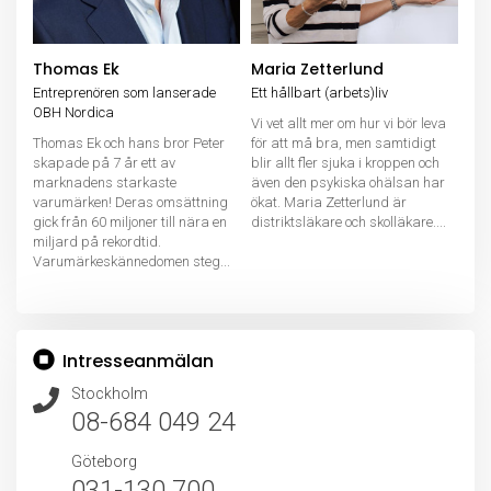
Thomas Ek
Maria Zetterlund
Entreprenören som lanserade
Ett hållbart (arbets)liv
OBH Nordica
Vi vet allt mer om hur vi bör leva
Thomas Ek och hans bror Peter
för att må bra, men samtidigt
skapade på 7 år ett av
blir allt fler sjuka i kroppen och
marknadens starkaste
även den psykiska ohälsan har
varumärken! Deras omsättning
ökat. Maria Zetterlund är
gick från 60 miljoner till nära en
distriktsläkare och skolläkare....
miljard på rekordtid.
Varumärkeskännedomen steg...
Intresseanmälan
Stockholm
08-684 049 24
Göteborg
031-130 700