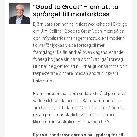
”Good to Great” – om att ta
språnget till mästarklass
Björn Larsson har hållit flest workshops i Sverige
om Jim Collins ”Good to Great”, den mest sålda
och inflytelserika managementstudien i modern
tid.Varför lyckas vissa företag bli mer
framgångsrika än andra? Även dagens ledande
företag började sin bana som ”vanliga” företag.
Hur har de gjort för att bli uthålligt lönsamma och
respekterade vinnare, medan andra blir kvar i
bakvattnet?
Björn Larsson har som endast ett fåtal personer i
världen lett workshops i USA tillsammans med
Jim Collins, författare till ”Good to Great” och det
redan på manusstadiet av densamma med
klienter från Australien, Europa och USA.
Björn skräddarsyr gärna sina uppdrag för att