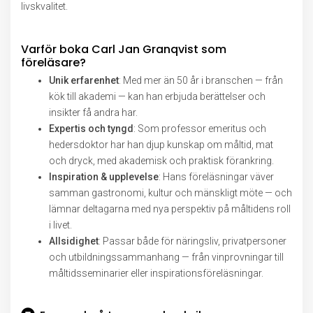
livskvalitet.
Varför boka Carl Jan Granqvist som
föreläsare?
Unik erfarenhet
: Med mer än 50 år i branschen — från
kök till akademi — kan han erbjuda berättelser och
insikter få andra har.
Expertis och tyngd
: Som professor emeritus och
hedersdoktor har han djup kunskap om måltid, mat
och dryck, med akademisk och praktisk förankring.
Inspiration & upplevelse
: Hans föreläsningar väver
samman gastronomi, kultur och mänskligt möte — och
lämnar deltagarna med nya perspektiv på måltidens roll
i livet.
Allsidighet
: Passar både för näringsliv, privatpersoner
och utbildningssammanhang — från vinprovningar till
måltidsseminarier eller inspirationsföreläsningar.