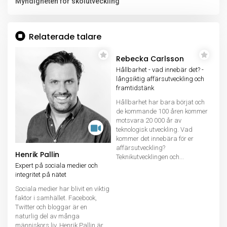
Myndigheten för skolutveckling
Relaterade talare
Rebecka Carlsson
Hållbarhet - vad innebär det? -
långsiktig affärsutveckling och
framtidstänk
Hållbarhet har bara börjat och
de kommande 100 åren kommer
motsvara 20 000 år av
teknologisk utveckling. Vad
kommer det innebära för er
affärsutveckling?
Henrik Pallin
Teknikutvecklingen och...
Expert på sociala medier och
integritet på nätet
Sociala medier har blivit en viktig
faktor i samhället. Facebook,
Twitter och bloggar är en
naturlig del av många
människors liv. Henrik Pallin är