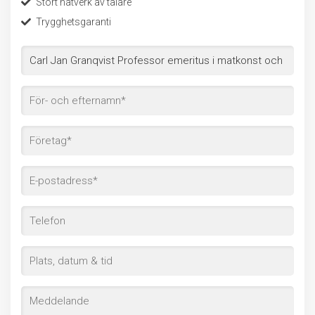
Stort nätverk av talare
Trygghetsgaranti