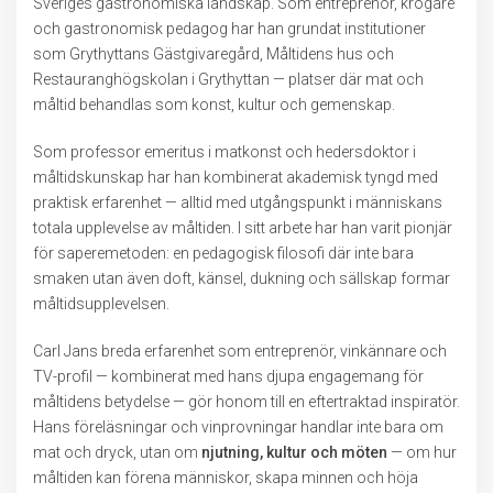
Sveriges gastronomiska landskap. Som entreprenör, krögare
och gastronomisk pedagog har han grundat institutioner
som Grythyttans Gästgivaregård, Måltidens hus och
Restauranghögskolan i Grythyttan — platser där mat och
måltid behandlas som konst, kultur och gemenskap.
Som professor emeritus i matkonst och hedersdoktor i
måltidskunskap har han kombinerat akademisk tyngd med
praktisk erfarenhet — alltid med utgångspunkt i människans
totala upplevelse av måltiden. I sitt arbete har han varit pionjär
för saperemetoden: en pedagogisk filosofi där inte bara
smaken utan även doft, känsel, dukning och sällskap formar
måltidsupplevelsen.
Carl Jans breda erfarenhet som entreprenör, vinkännare och
TV-profil — kombinerat med hans djupa engagemang för
måltidens betydelse — gör honom till en eftertraktad inspiratör.
Hans föreläsningar och vinprovningar handlar inte bara om
mat och dryck, utan om
njutning, kultur och möten
— om hur
måltiden kan förena människor, skapa minnen och höja