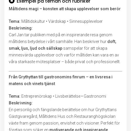
Exempel på teman och rubriker
Måltidens magi – konsten att skapa upplevelser som berör
Tema:
Måltidskultur • Värdskap • Sinnesupplevelser
Beskrivning:
Carl Jan tar publiken med på en inspirerande resa genom
måltidens betydelse i vårt samhälle. Han beskriver hur
doft,
smak, ljus, ljud och sällskap
samspelar för att skapa
minnesvärda upplevelser och varför måltiden kan vara en av
våra starkaste mötesplatser – både privat och professionellt.
Från Grythyttan till gastronomins finrum – en livsresa i
matens och vinets tjänst
Tema:
Entreprenörskap • Livsberättelse • Gastronomi
Beskrivning:
En personlig och fängslande berättelse om hur Grythyttans
Gästgivaregård, Måltidens Hus och Restauranghögskolan
växte fram genom passion, envishet och visioner. Perfekt för
företag som söker en
motiverande och inspirerande