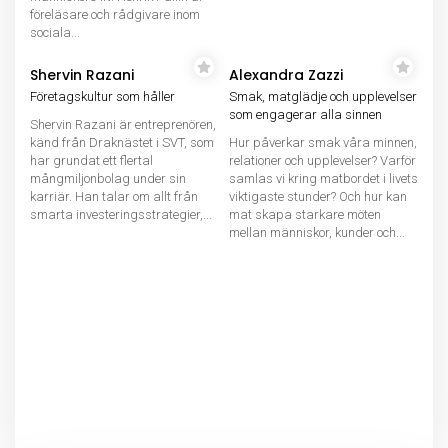
föreläsare och rådgivare inom
sociala...
Shervin Razani
Alexandra Zazzi
Företagskultur som håller
Smak, matglädje och upplevelser
som engagerar alla sinnen
Shervin Razani är entreprenören,
känd från Draknästet i SVT, som
Hur påverkar smak våra minnen,
har grundat ett flertal
relationer och upplevelser? Varför
mångmiljonbolag under sin
samlas vi kring matbordet i livets
karriär. Han talar om allt från
viktigaste stunder? Och hur kan
smarta investeringsstrategier,...
mat skapa starkare möten
mellan människor, kunder och...