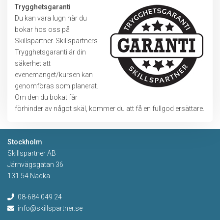
Trygghetsgaranti
Du kan vara lugn när du
bokar hos oss på
Skillspartner. Skillspartners
Trygghetsgaranti är din
säkerhet att
evenemanget/kursen kan
genomföras som planerat.
Om den du bokat får
förhinder av något skäl, kommer du att få en fullgod ersättare.
Stockholm
Skillspartner AB
Järnvägsgatan 36
131 54 Nacka
08-684 049 24
info@skillspartner.se