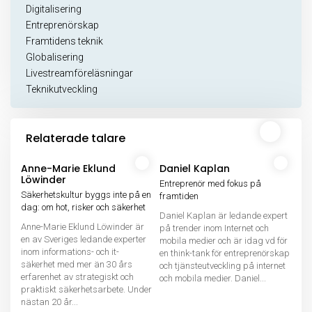
Digitalisering
Entreprenörskap
Framtidens teknik
Globalisering
Livestreamföreläsningar
Teknikutveckling
Relaterade talare
Anne-Marie Eklund
Daniel Kaplan
Löwinder
Entreprenör med fokus på
Säkerhetskultur byggs inte på en
framtiden
dag: om hot, risker och säkerhet
Daniel Kaplan är ledande expert
Anne-Marie Eklund Löwinder är
på trender inom Internet och
en av Sveriges ledande experter
mobila medier och är idag vd för
inom informations- och it-
en think-tank för entreprenörskap
säkerhet med mer än 30 års
och tjänsteutveckling på internet
erfarenhet av strategiskt och
och mobila medier. Daniel...
praktiskt säkerhetsarbete. Under
nästan 20 år...