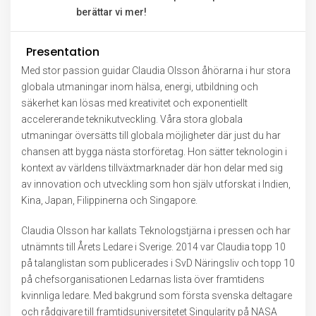
berättar vi mer!
Presentation
Med stor passion guidar Claudia Olsson åhörarna i hur stora
globala utmaningar inom hälsa, energi, utbildning och
säkerhet kan lösas med kreativitet och exponentiellt
accelererande teknikutveckling. Våra stora globala
utmaningar översätts till globala möjligheter där just du har
chansen att bygga nästa storföretag. Hon sätter teknologin i
kontext av världens tillväxtmarknader där hon delar med sig
av innovation och utveckling som hon själv utforskat i Indien,
Kina, Japan, Filippinerna och Singapore.
Claudia Olsson har kallats Teknologstjärna i pressen och har
utnämnts till Årets Ledare i Sverige. 2014 var Claudia topp 10
på talanglistan som publicerades i SvD Näringsliv och topp 10
på chefsorganisationen Ledarnas lista över framtidens
kvinnliga ledare. Med bakgrund som första svenska deltagare
och rådgivare till framtidsuniversitetet Singularity på NASA