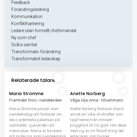
Feedback
Förändringsledning
Kommunikation
Konflikthantering
Ledare utan formellt chefsmandat
Ny som chef
Svåra samtal
Transformativ förändring
Transformativt ledarskap
Relaterade talare
Maria Strömme
Anette Norberg
Framtiden finns i nanotekniken
Våga vilja vinna - tillsammans
Maria Strömme pionjär inom
Anette Norberg föreläser bland
nanoteknologi och föreläser om
annat om vilka drivkrafter som
dess potentiella påverkan på
tagit henne från introvert
samhället, sjukvården och
plugghäst till OS guld. Hon delar
människan. Maria är forskare
med sig av sin filosofi kring det
och professor inom nanoteknologi
ledarskap som bygger