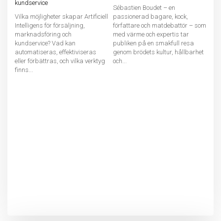
kundservice
Sébastien Boudet – en
Vilka möjligheter skapar Artificiell
passionerad bagare, kock,
Intelligens för försäljning,
författare och matdebattör – som
marknadsföring och
med värme och expertis tar
kundservice? Vad kan
publiken på en smakfull resa
automatiseras, effektiviseras
genom brödets kultur, hållbarhet
eller förbättras, och vilka verktyg
och...
finns...