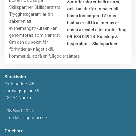
bokar hos oss på
Skillspartner. Skillspartners
Trygghetsgaranti är din
säkerhet att
evenemanget/kursen kan
genomföras som planerat.
Om den du bokat får
förhinder av något skäl,
kommer du att få en fullgod ersättare.
Stockholm
Skillspartner AB
Järnvägsgatan 36
131 54 Nacka
08-684 049 24
info@skillspartner.se
Göteborg