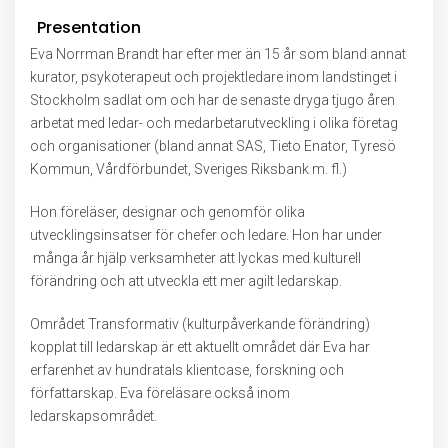
Presentation
Eva Norrman Brandt har efter mer än 15 år som bland annat
kurator, psykoterapeut och projektledare inom landstinget i
Stockholm sadlat om och har de senaste dryga tjugo åren
arbetat med ledar- och medarbetarutveckling i olika företag
och organisationer (bland annat SAS, Tieto Enator, Tyresö
Kommun, Vårdförbundet, Sveriges Riksbank m. fl.)
Hon föreläser, designar och genomför olika
utvecklingsinsatser för chefer och ledare. Hon har under
många år hjälp verksamheter att lyckas med kulturell
förändring och att utveckla ett mer agilt ledarskap.
Området Transformativ (kulturpåverkande förändring)
kopplat till ledarskap är ett aktuellt området där Eva har
erfarenhet av hundratals klientcase, forskning och
författarskap. Eva föreläsare också inom
ledarskapsområdet.