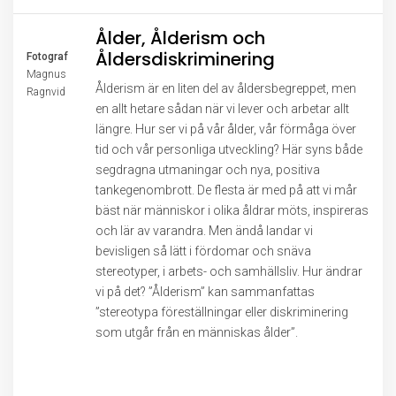
Ålder, Ålderism och
Åldersdiskriminering
Fotograf
Magnus
Ålderism är en liten del av åldersbegreppet, men
Ragnvid
en allt hetare sådan när vi lever och arbetar allt
längre. Hur ser vi på vår ålder, vår förmåga över
tid och vår personliga utveckling? Här syns både
segdragna utmaningar och nya, positiva
tankegenombrott. De flesta är med på att vi mår
bäst när människor i olika åldrar möts, inspireras
och lär av varandra. Men ändå landar vi
bevisligen så lätt i fördomar och snäva
stereotyper, i arbets- och samhällsliv. Hur ändrar
vi på det? ”Ålderism” kan sammanfattas
”stereotypa föreställningar eller diskriminering
som utgår från en människas ålder”.