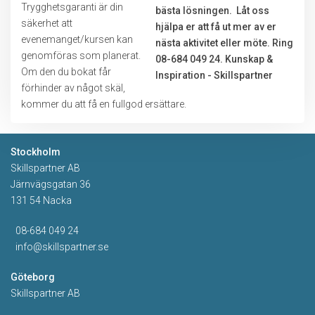
Trygghetsgaranti är din
säkerhet att
evenemanget/kursen kan
genomföras som planerat.
Om den du bokat får
förhinder av något skäl,
kommer du att få en fullgod ersättare.
Stockholm
Skillspartner AB
Järnvägsgatan 36
131 54 Nacka
08-684 049 24
info@skillspartner.se
Göteborg
Skillspartner AB