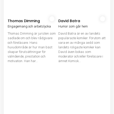
Thomas Dimming
David Batra
Engagemang och arbetslycka
Humor som går hem
Thomas Dimming är juristen som
David Batra är en av landets
sadlade om och blev rådgivare
populäraste komiker. Förutom att
och föreläsare. Hans
vara en av många sedd som
huvudområde är hur man bäst
landets roligaste komiker kan
skapar förutsättningar för
David även bokas som
välmående, prestation och
moderator och/eller föreläsare i
motivation. Han har...
ämnet Komisk...