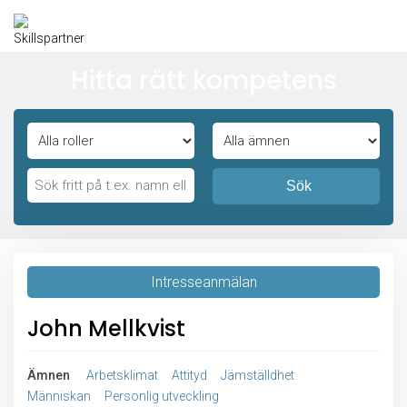
Hitta rätt kompetens
Sök
Intresseanmälan
John Mellkvist
Ämnen
Arbetsklimat
Attityd
Jämställdhet
Människan
Personlig utveckling