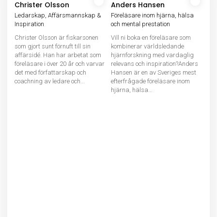
Christer Olsson
Anders Hansen
Ledarskap, Affärsmannskap &
Föreläsare inom hjärna, hälsa
Inspiration
och mental prestation
Christer Olsson är fiskarsonen
Vill ni boka en föreläsare som
som gjort sunt förnuft till sin
kombinerar världsledande
affärsidé. Han har arbetat som
hjärnforskning med vardaglig
föreläsare i över 20 år och varvar
relevans och inspiration?Anders
det med författarskap och
Hansen är en av Sveriges mest
coachning av ledare och...
efterfrågade föreläsare inom
hjärna, hälsa...