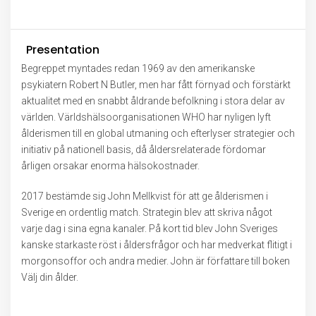
Presentation
Begreppet myntades redan 1969 av den amerikanske
psykiatern Robert N Butler, men har fått förnyad och förstärkt
aktualitet med en snabbt åldrande befolkning i stora delar av
världen. Världshälsoorganisationen WHO har nyligen lyft
ålderismen till en global utmaning och efterlyser strategier och
initiativ på nationell basis, då åldersrelaterade fördomar
årligen orsakar enorma hälsokostnader.
2017 bestämde sig John Mellkvist för att ge ålderismen i
Sverige en ordentlig match. Strategin blev att skriva något
varje dag i sina egna kanaler. På kort tid blev John Sveriges
kanske starkaste röst i åldersfrågor och har medverkat flitigt i
morgonsoffor och andra medier. John är författare till boken
Välj din ålder.