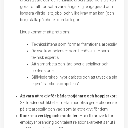
arbetsgivare och den enskilde arbetstagarna själv kan
göra för att fortsätta vara långsiktigt engagerad och
leverera värde i sitt jobb, och vilka krav man kan (och
bör) ställa på chefer och kollegor.
Linus kommer att prata om:
Teknikskiftena som formar framtidens arbetsliv
De nya kompetenser som behövs, inte bara
teknisk expertis
Att samarbeta och lära över discipliner och
professioner
Självledarskap, hybridarbete och att utveckla sin
egen ”framtidskompetens”
Att vara attraktiv för både trotjänare och hoppjerkor:
Skillnader och likheter mellan hur olika generationer ser
på sitt arbetsliv och vad som är attraktivt för dem.
Konkreta verktyg och modeller:
Hur ett ramverk för
employer branding och talent relations-arbetet ser ut i