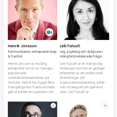
Henrik Jönsson
Leili Falsafi
Kommunikation, entreprenörskap
Leg. psykolog och rådgivare i
& framtid
mångfaldsrelaterade frågor
Henrik Jönsson är livslång
Leili Falsafi är en mångsidig
entreprenör och en av Sveriges
föreläsare som har en gedigen
populäraste
erfarenhet av att arbeta med
samhällskommentatorer på
förändringar och
YouTube. Henrik har byggt flera
organisationsutveckling, både
framgångsrika IT-verksamheter,
som strategiskt och operativt
gett ut böcker om popkultur och...
stöd. Leili Falsafi är...