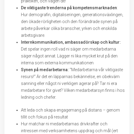
praktiken, och vägen dit!
De viktigaste trenderna på kompetensmarknaden
:
Hur demografin, digitaliseringen, generationsväxlingen,
den ökade rörligheten och den förändrade synen på
arbete påverkar olika branscher, yrken och enskilda
arbetsgivare.
Internkommunikation, ambassadörskap och kultur:
Det spelar ingen roll vad ni säger om medarbetarna
säger något annat. Lägger ni lika mycket krut på den
interna som externa kommunikationen
Synen på medarbetarna:
”Medarbetarna vår viktigaste
resurs!” Är det en läpparnas bekännelse, en obekväm
sanning eller något ni verkligen agerar på? Tar ni era
medarbetare för givet? Vilken medarbetarsyn finns i hos
ledning och chefer.
Att leda och skapa engagemang på distans – genom
tillit och fokus på resultat
Hur matchar ni medarbetarnas drivkrafter och
intressen med verksamhetens uppdrag och mål (ert