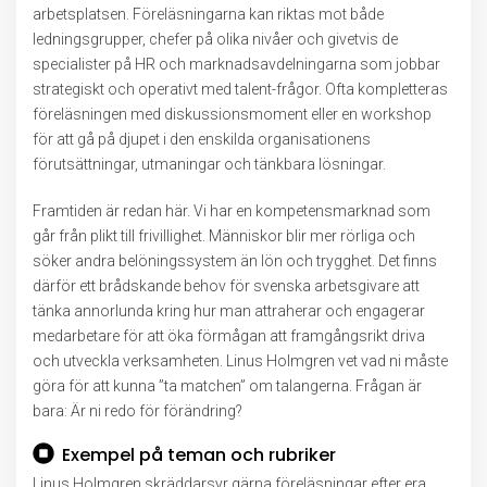
arbetsplatsen. Föreläsningarna kan riktas mot både
ledningsgrupper, chefer på olika nivåer och givetvis de
specialister på HR och marknadsavdelningarna som jobbar
strategiskt och operativt med talent-frågor. Ofta kompletteras
föreläsningen med diskussionsmoment eller en workshop
för att gå på djupet i den enskilda organisationens
förutsättningar, utmaningar och tänkbara lösningar.
Framtiden är redan här. Vi har en kompetensmarknad som
går från plikt till frivillighet. Människor blir mer rörliga och
söker andra belöningssystem än lön och trygghet. Det finns
därför ett brådskande behov för svenska arbetsgivare att
tänka annorlunda kring hur man attraherar och engagerar
medarbetare för att öka förmågan att framgångsrikt driva
och utveckla verksamheten. Linus Holmgren vet vad ni måste
göra för att kunna ”ta matchen” om talangerna. Frågan är
bara: Är ni redo för förändring?
Exempel på teman och rubriker
Linus Holmgren skräddarsyr gärna föreläsningar efter era