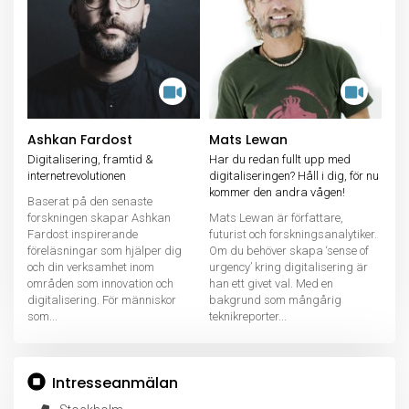
Ashkan Fardost
Mats Lewan
Digitalisering, framtid &
Har du redan fullt upp med
internetrevolutionen
digitaliseringen? Håll i dig, för nu
kommer den andra vågen!
Baserat på den senaste
forskningen skapar Ashkan
Mats Lewan är författare,
Fardost inspirerande
futurist och forskningsanalytiker.
föreläsningar som hjälper dig
Om du behöver skapa ‘sense of
och din verksamhet inom
urgency’ kring digitalisering är
områden som innovation och
han ett givet val. Med en
digitalisering. För människor
bakgrund som mångårig
som...
teknikreporter...
Intresseanmälan