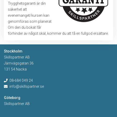
Trygghetsgaranti är din
säkerhet att
evenemanget/kursen kan
genomföras som planerat.
Om den du bokat får
förhinder av något skäl, kommer du att få en fullgod ersättare.
Stockholm
Skillspartner AB
Järnvägsgatan 36
131 54 Nacka
08-684 049 24
info@skillspartner.se
Göteborg
Skillspartner AB