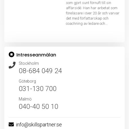
som gjort sunt förnuft till sin
affärsidé. Han har arbetat som
föreläsare i över 20 år och varvar
det med författarskap och
coachning av ledare och...
Intresseanmälan
Stockholm
08-684 049 24
Göteborg
031-130 700
Malmö
040-40 50 10
info@skillspartner.se