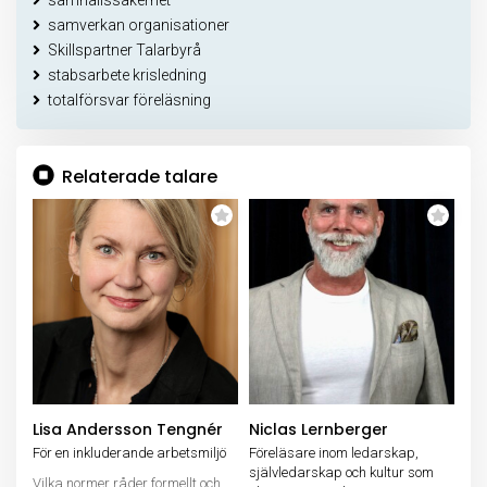
samhällssäkerhet
samverkan organisationer
Skillspartner Talarbyrå
stabsarbete krisledning
totalförsvar föreläsning
Relaterade talare
Lisa Andersson Tengnér
Niclas Lernberger
För en inkluderande arbetsmiljö
Föreläsare inom ledarskap,
självledarskap och kultur som
Vilka normer råder formellt och