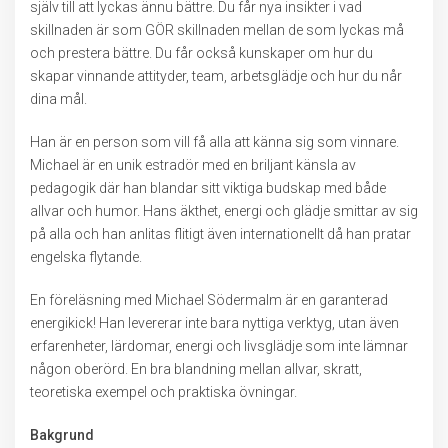
själv till att lyckas ännu bättre. Du får nya insikter i vad
skillnaden är som GÖR skillnaden mellan de som lyckas må
och prestera bättre. Du får också kunskaper om hur du
skapar vinnande attityder, team, arbetsglädje och hur du når
dina mål.
Han är en person som vill få alla att känna sig som vinnare.
Michael är en unik estradör med en briljant känsla av
pedagogik där han blandar sitt viktiga budskap med både
allvar och humor. Hans äkthet, energi och glädje smittar av sig
på alla och han anlitas flitigt även internationellt då han pratar
engelska flytande.
En föreläsning med Michael Södermalm är en garanterad
energikick! Han levererar inte bara nyttiga verktyg, utan även
erfarenheter, lärdomar, energi och livsglädje som inte lämnar
någon oberörd. En bra blandning mellan allvar, skratt,
teoretiska exempel och praktiska övningar.
Bakgrund