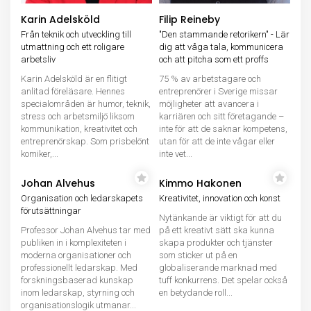
Karin Adelsköld
Filip Reineby
Från teknik och utveckling till
"Den stammande retorikern" - Lär
utmattning och ett roligare
dig att våga tala, kommunicera
arbetsliv
och att pitcha som ett proffs
Karin Adelsköld är en flitigt
75 % av arbetstagare och
anlitad föreläsare. Hennes
entreprenörer i Sverige missar
specialområden är humor, teknik,
möjligheter att avancera i
stress och arbetsmiljö liksom
karriären och sitt företagande –
kommunikation, kreativitet och
inte för att de saknar kompetens,
entreprenörskap. Som prisbelönt
utan för att de inte vågar eller
komiker,...
inte vet...
Johan Alvehus
Kimmo Hakonen
Organisation och ledarskapets
Kreativitet, innovation och konst
förutsättningar
Nytänkande är viktigt för att du
Professor Johan Alvehus tar med
på ett kreativt sätt ska kunna
publiken in i komplexiteten i
skapa produkter och tjänster
moderna organisationer och
som sticker ut på en
professionellt ledarskap. Med
globaliserande marknad med
forskningsbaserad kunskap
tuff konkurrens. Det spelar också
inom ledarskap, styrning och
en betydande roll...
organisationslogik utmanar...