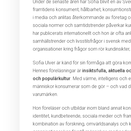
Under de senaste åren har Sofia blivit en av Sv
framtidens konsument, hållbarhet, konsumtionstr
i media och anlitas återkommande av företag och
sociala normer och samtidstrender påverkar ku
har publicerats internationellt och hon är ofta
samhällstrender och livsstilsfrågor i svensk med
organisationer kring frågor som rör kundinsikt
Sofia Ulver är känd för sin förmåga att göra k
Hennes föreläsningar är
insiktsfulla, aktuella 
och populärkultur
. Med värme, intelligens och e
människor konsumerar som de gör – och vad det
varumärken.
Hon föreläser och utbildar inom bland annat kon
identitet, kundbeteende, sociala medier och fra
kombination av forskning, omvärldsanalys och ku