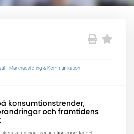
til
Marknadsföring & Kommunikation
 på konsumtionstrender,
rändringar och framtidens
t
iskors värderingar, konsumtionsmönster och