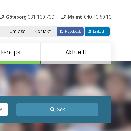
Göteborg
031-130 700
Malmö
040-40 50 10
m
Om oss
Kontakt
Facebook
LinkedIn
rkshops
Aktuellt
Sök