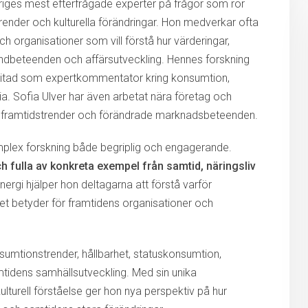
eriges mest efterfrågade experter på frågor som rör
ender och kulturella förändringar. Hon medverkar ofta
 organisationer som vill förstå hur värderingar,
ndbeteenden och affärsutveckling. Hennes forskning
 anlitad som expertkommentator kring konsumtion,
ia. Sofia Ulver har även arbetat nära företag och
er, framtidstrender och förändrade marknadsbeteenden.
omplex forskning både begriplig och engagerande.
och fulla av konkreta exempel från samtid, näringsliv
nergi hjälper hon deltagarna att förstå varför
 betyder för framtidens organisationer och
sumtionstrender, hållbarhet, statuskonsumtion,
mtidens samhällsutveckling. Med sin unika
lturell förståelse ger hon nya perspektiv på hur