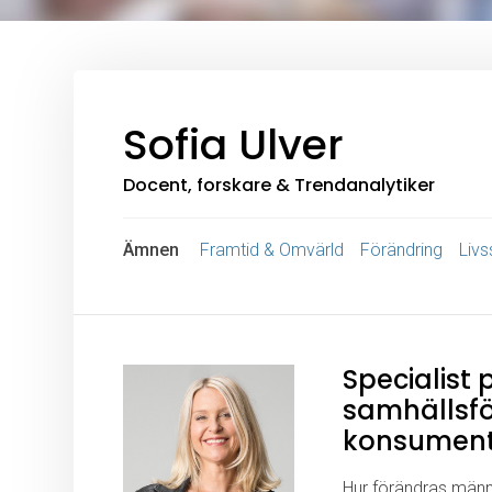
Sofia Ulver
Docent, forskare & Trendanalytiker
Ämnen
Framtid & Omvärld
Förändring
Livss
Specialist
samhällsfö
konsumen
Hur förändras männ