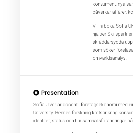
konsument, nya sam
påverkar affärer, 
Vill ni boka Sofia 
hjälper Skillspartne
skräddarsydda upplä
som söker föreläsa
omvärldsanalys.
Presentation
Sofia Ulver är docent i företagsekonomi med in
University
. Hennes forskning kretsar kring kons
identitet, status och hur samhällsförändringar 