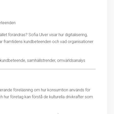
eteenden
t förändras? Sofia Ulver visar hur digitalisering,
kar framtidens kundbeteenden och vad organisationer
 kundbeteende, samhällstrender, omvärldsanalys
nerande föreläsning om hur konsumtion används för
och hur företag kan förstå de kulturella drivkrafter som