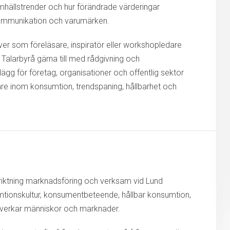
hällstrender och hur förändrade värderingar
kommunikation och varumärken.
Ulver som föreläsare, inspiratör eller workshopledare
r Talarbyrå gärna till med rådgivning och
gg för företag, organisationer och offentlig sektor
re inom konsumtion, trendspaning, hållbarhet och
riktning marknadsföring och verksam vid
Lund
umtionskultur, konsumentbeteende, hållbar konsumtion,
påverkar människor och marknader.