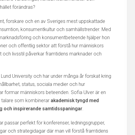
ället förändras?
ent, forskare och en av Sveriges mest uppskattade
nsumtion, konsumentkultur och samhällstrender. Med
 marknadsföring och konsumentbeteende hjälper hon
oner och offentlig sektor att förstå hur människors
tet och livsstil påverkar framtidens marknader och
d
Lund University
och har under många år forskat kring
hållbarhet, status, sociala medier och hur
ar formar människors beteenden. Sofia Ulver är en
 talare som kombinerar
akademisk tyngd med
g och inspirerande samtidsspaningar
.
r passar perfekt för konferenser, ledningsgrupper,
ngar och strategidagar där man vill förstå framtidens