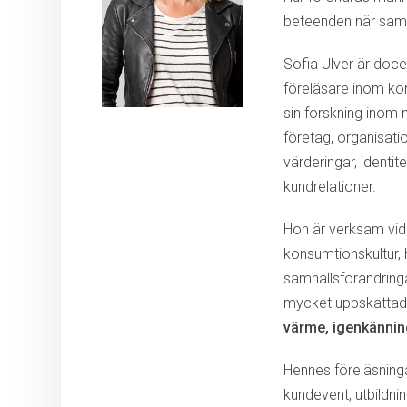
beteenden när samh
Sofia Ulver är doc
föreläsare inom ko
sin forskning inom
företag, organisati
värderingar, identi
kundrelationer.
Hon är verksam vi
konsumtionskultur, 
samhällsförändring
mycket uppskattad
värme, igenkännin
Hennes föreläsninga
kundevent, utbildni