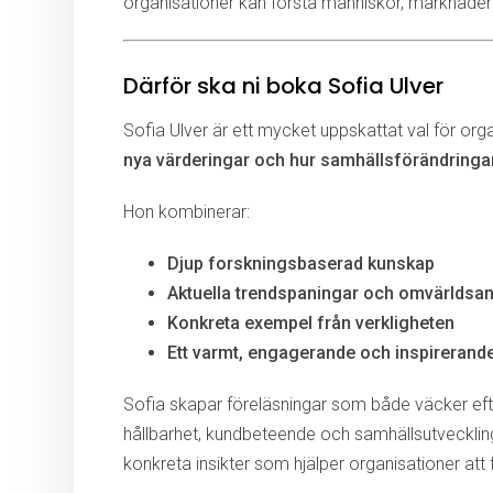
organisationer kan förstå människor, marknader
Därför ska ni boka Sofia Ulver
Sofia Ulver är ett mycket uppskattat val för orga
nya värderingar och hur samhällsförändring
Hon kombinerar:
Djup forskningsbaserad kunskap
Aktuella trendspaningar och omvärldsan
Konkreta exempel från verkligheten
Ett varmt, engagerande och inspirerande
Sofia skapar föreläsningar som både väcker eft
hållbarhet, kundbeteende och samhällsutveckling.
konkreta insikter som hjälper organisationer att 