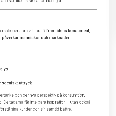
 och samtidens stora förändringar.
nisationer som vill förstå
framtidens konsument,
ar påverkar människor och marknader
.
alys
 sceniskt uttryck
ertanke och ger nya perspektiv på konsumtion,
 Deltagarna får inte bara inspiration – utan också
förstå sina kunder och sin samtid bättre.