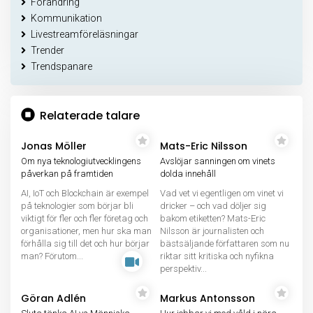
Förändring
Kommunikation
Livestreamföreläsningar
Trender
Trendspanare
Relaterade talare
Jonas Möller
Mats-Eric Nilsson
Om nya teknologiutvecklingens
Avslöjar sanningen om vinets
påverkan på framtiden
dolda innehåll
AI, IoT och Blockchain är exempel
Vad vet vi egentligen om vinet vi
på teknologier som börjar bli
dricker – och vad döljer sig
viktigt för fler och fler företag och
bakom etiketten? Mats-Eric
organisationer, men hur ska man
Nilsson är journalisten och
förhålla sig till det och hur börjar
bästsäljande författaren som nu
man? Förutom...
riktar sitt kritiska och nyfikna
perspektiv...
Göran Adlén
Markus Antonsson