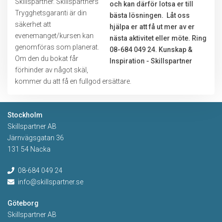
Skillspartner. Skillspartners
Trygghetsgaranti är din
säkerhet att
evenemanget/kursen kan
genomföras som planerat.
Om den du bokat får
förhinder av något skäl,
kommer du att få en fullgod ersättare.
Stockholm
Skillspartner AB
Järnvägsgatan 36
131 54 Nacka
08-684 049 24
info@skillspartner.se
Göteborg
Skillspartner AB