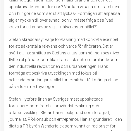
kallar fattiga. Vad innebär samhällsförändringen och det
uppskruvade tempot för oss? Vad kan vi säga om framtiden
och hur gör de som ser ut att lyckas? Förmågan att anpassa
sig är nyckeln till överlevnad, och vi måste fråga oss ”vad
krävs för att anpassa sig till nätverkssamhället?”
Stefan skräddarsyr varje föreläsning med konkreta exempel
för att säkerställa relevans och värde för åhöraren. Det är
svårt att inte smittas av Stefans entusiasm när han beskriver
flytten ut på nätet som lika dramatisk och omtumlande som
den industriella revolutionen och urbaniseringen. Hans
förmåga att beskriva utvecklingen med fokus på
beteendeförändringar istället för teknik har fått många att se
på världen med nya ögon.
Stefan Hyttfors är en av Sveriges mest uppskattade
föreläsare inom framtid, omvärldsbevakning och
affärsutveckling. Stefan har en bakgrund som fotograf,
journalist, PR-konsult och entreprenör. Han är grundare till den
digitala PR-byrån Wenderfalck som vunnit en rad priser för