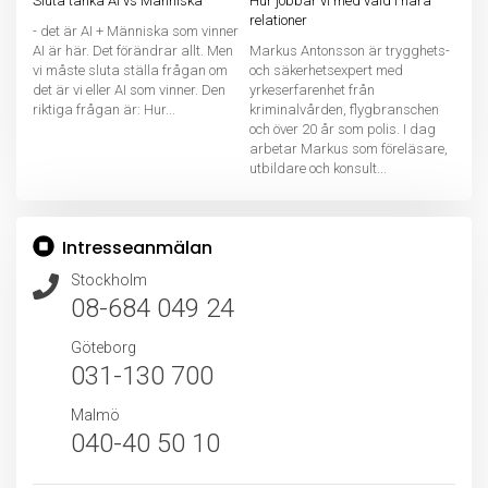
Sluta tänka AI vs Människa
Hur jobbar vi med våld i nära
relationer
- det är AI + Människa som vinner
AI är här. Det förändrar allt. Men
Markus Antonsson är trygghets-
vi måste sluta ställa frågan om
och säkerhetsexpert med
det är vi eller AI som vinner. Den
yrkeserfarenhet från
riktiga frågan är: Hur...
kriminalvården, flygbranschen
och över 20 år som polis. I dag
arbetar Markus som föreläsare,
utbildare och konsult...
Intresseanmälan
Stockholm
08-684 049 24
Göteborg
031-130 700
Malmö
040-40 50 10