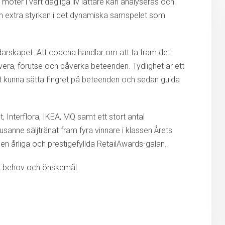
möter i vårt dagliga liv lättare kan analyseras och
en extra styrkan i det dynamiska samspelet som
arskapet. Att coacha handlar om att ta fram det
ra, förutse och påverka beteenden. Tydlighet är ett
tt kunna sätta fingret på beteenden och sedan guida
Interflora, IKEA, MQ samt ett stort antal
anne säljtränat fram fyra vinnare i klassen Årets
den årliga och prestigefyllda RetailAwards-galan.
ra behov och önskemål.