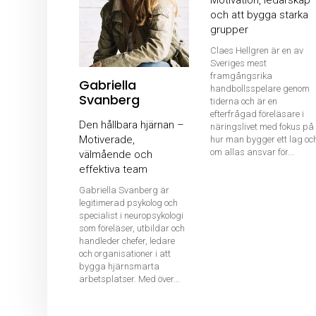
Motivation, ledarskap
och att bygga starka
grupper
Claes Hellgren är en av
Sveriges mest
framgångsrika
Gabriella
handbollsspelare genom
Svanberg
tiderna och är en
efterfrågad föreläsare i
Den hållbara hjärnan –
näringslivet med fokus på
Motiverade,
hur man bygger ett lag oc
om allas ansvar för...
välmående och
effektiva team
Gabriella Svanberg är
legitimerad psykolog och
specialist i neuropsykologi
som föreläser, utbildar och
handleder chefer, ledare
och organisationer i att
bygga hjärnsmarta
arbetsplatser. Med över...