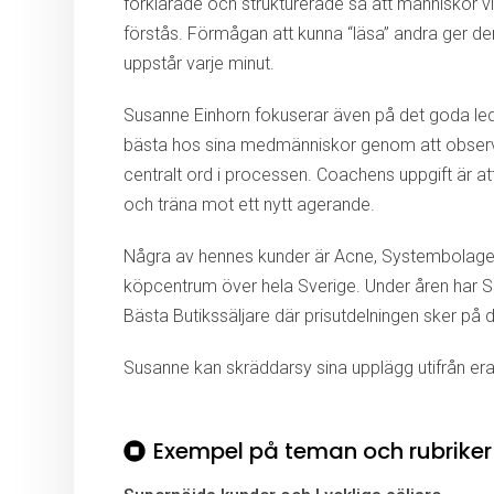
förklarade och strukturerade så att människor vi 
förstås. Förmågan att kunna “läsa” andra ger d
uppstår varje minut.
Susanne Einhorn fokuserar även på det goda led
bästa hos sina medmänniskor genom att observe
centralt ord i processen. Coachens uppgift är a
och träna mot ett nytt agerande.
Några av hennes kunder är Acne, Systembolaget, 
köpcentrum över hela Sverige. Under åren har Sus
Bästa Butikssäljare där prisutdelningen sker på 
Susanne kan skräddarsy sina upplägg utifrån e
Exempel på teman och rubriker