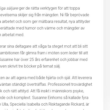
iga säljare
ger de rätta verktygen för att toppa
pplevelserna skiljer sig från mängden. Ni får beprövade
 arbetet och som ger mätbara resultat, nya attityder
ier berättade med humor och värme och mängder av
n arbetat med.
r sina deltagare att våga ta steget mot att bli sitt
ambitionen får glimra fram i möten som leder till att
! Susanne har över 25 års erfarenhet och jobbar med
ven skrivit tre böcker på temat sälj.
ten av att agera med både hjärta och själ. Att leverera
tan ständigt överträffas. Professionell trovärdighet
och rätt attityd. Att få insikt i människors psyke,
ande och komplext. Susanne Einhorns så kallade fyra
de Ulla, Speciella Isabella och Risktagande Rickard, är