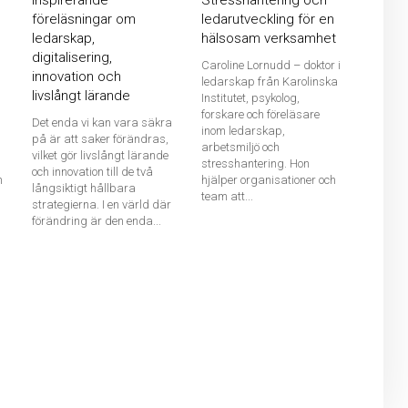
Inspirerande
Stresshantering och
föreläsningar om
ledarutveckling för en
ledarskap,
hälsosam verksamhet
digitalisering,
Caroline Lornudd – doktor i
innovation och
ledarskap från Karolinska
livslångt lärande
Institutet, psykolog,
forskare och föreläsare
Det enda vi kan vara säkra
inom ledarskap,
på är att saker förändras,
arbetsmiljö och
vilket gör livslångt lärande
stresshantering. Hon
och innovation till de två
h
hjälper organisationer och
långsiktigt hållbara
team att...
strategierna. I en värld där
förändring är den enda...