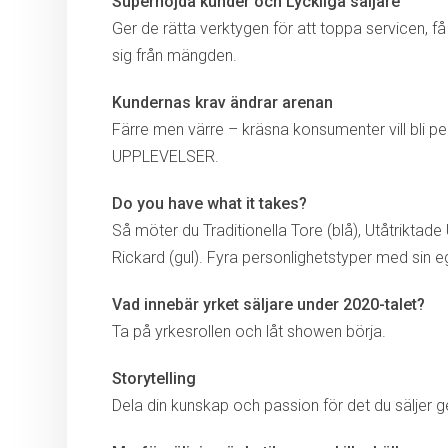
Supernöjda kunder och
Lyckliga säljare
Ger de rätta verktygen för att toppa servicen, få 
sig från mängden.
Kundernas krav ändrar arenan
Färre men värre – kräsna konsumenter vill bli 
UPPLEVELSER.
Do you have what it takes?
Så möter du Traditionella Tore (blå), Utåtriktade
Rickard (gul). Fyra personlighetstyper med sin 
Vad innebär yrket säljare under 2020-talet?
Ta på yrkesrollen och låt showen börja.
Storytelling
Dela din kunskap och passion för det du säljer 