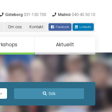
Göteborg
031-130 700
Malmö
040-40 50 10
m
Om oss
Kontakt
Facebook
LinkedIn
rkshops
Aktuellt
Sök