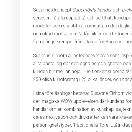
Susannes koncept
Supernöjda kunder
och
Lyckl
servicen, få alla upp på tå och se till att kundu
modeller som snabbt kan omsättas i det dagliga
och ökad motivation. Ni får bilder och histor
framgångsexempel från alla de företag som ho
Susanne Einhorn är beteendevetaren som inspirera
allra bästa jag där den egna personligheten och 
kunden blir mer än nöjd – helt enkelt supernöjd
250 olika kundföretag i 25 olika länder, och har ä
I sina föreläsningar betonar Susanne Einhorn vik
den magiska WOW-upplevelsen där kundens förvän
handlar om en kombination av kunskap, säljteknik 
deras motivation och drivkrafter kan vara kräv
personlighetstyper, Traditionella Tore, Utåtrikta