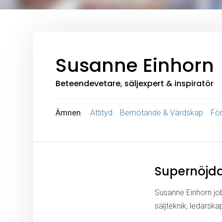
Susanne Einhorn
Beteendevetare, säljexpert & inspiratör
Ämnen
Attityd
Bemötande & Värdskap
För
Supernöjda 
Susanne Einhorn jo
säljteknik, ledarska