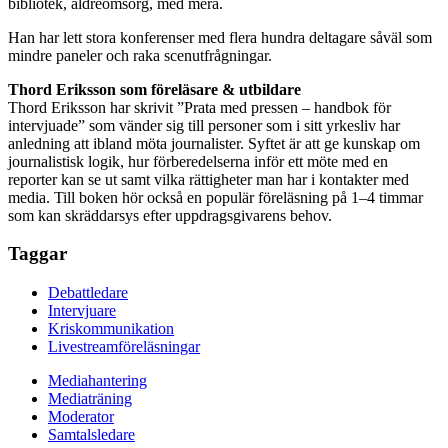
bibliotek, äldreomsorg, med mera.
Han har lett stora konferenser med flera hundra deltagare såväl som
mindre paneler och raka scenutfrågningar.
Thord Eriksson som föreläsare & utbildare
Thord Eriksson har skrivit ”Prata med pressen – handbok för
intervjuade” som vänder sig till personer som i sitt yrkesliv har
anledning att ibland möta journalister. Syftet är att ge kunskap om
journalistisk logik, hur förberedelserna inför ett möte med en
reporter kan se ut samt vilka rättigheter man har i kontakter med
media. Till boken hör också en populär föreläsning på 1–4 timmar
som kan skräddarsys efter uppdragsgivarens behov.
Taggar
Debattledare
Intervjuare
Kriskommunikation
Livestreamföreläsningar
Mediahantering
Mediaträning
Moderator
Samtalsledare