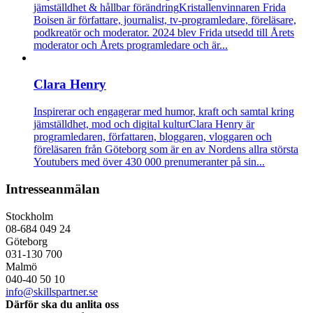
jämställdhet & hållbar förändring
Kristallenvinnaren Frida
Boisen är författare, journalist, tv-programledare, föreläsare,
podkreatör och moderator. 2024 blev Frida utsedd till Årets
moderator och Årets programledare och är...
Clara Henry
Inspirerar och engagerar med humor, kraft och samtal kring
jämställdhet, mod och digital kultur
Clara Henry är
programledaren, författaren, bloggaren, vloggaren och
föreläsaren från Göteborg som är en av Nordens allra största
Youtubers med över 430 000 prenumeranter på sin...
Intresseanmälan
Stockholm
08-684 049 24
Göteborg
031-130 700
Malmö
040-40 50 10
info@skillspartner.se
Därför ska du anlita oss