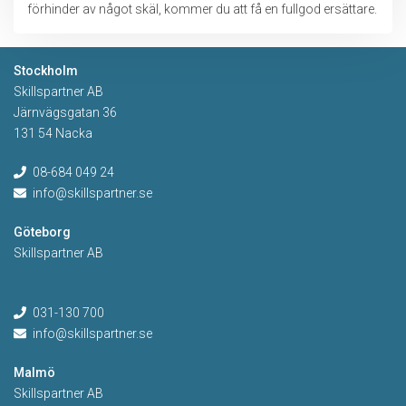
förhinder av något skäl, kommer du att få en fullgod ersättare.
Stockholm
Skillspartner AB
Järnvägsgatan 36
131 54 Nacka
08-684 049 24
info@skillspartner.se
Göteborg
Skillspartner AB
031-130 700
info@skillspartner.se
Malmö
Skillspartner AB