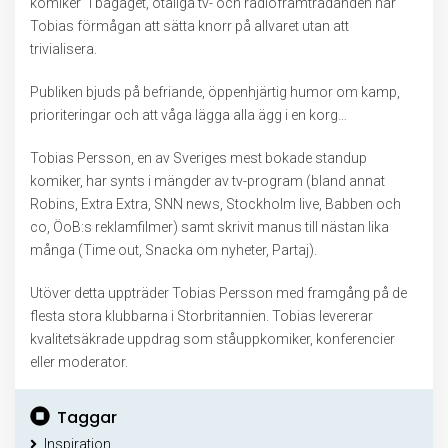
komiker” i bagaget, otaliga tv- och radioframträdanden har
Tobias förmågan att sätta knorr på allvaret utan att
trivialisera.
Publiken bjuds på befriande, öppenhjärtig humor om kamp,
prioriteringar och att våga lägga alla ägg i en korg…
Tobias Persson, en av Sveriges mest bokade standup
komiker, har synts i mängder av tv-program (bland annat
Robins, Extra Extra, SNN news, Stockholm live, Babben och
co, ÖoB:s reklamfilmer) samt skrivit manus till nästan lika
många (Time out, Snacka om nyheter, Partaj).
Utöver detta uppträder Tobias Persson med framgång på de
flesta stora klubbarna i Storbritannien. Tobias levererar
kvalitetsäkrade uppdrag som ståuppkomiker, konferencier
eller moderator.
Taggar
Inspiration