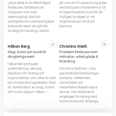
Johan Book är en efterfrågad
att vara en till synes busig pojke
föreläsare, författare och
med förbjudna flickdrömmar till
rådgivare som med
en hypermaskulin hunk för att
vetenskapligt stöd och
slutligen ta steget ut i en
verklighetsnära exempel hjälper
stigmatiserad värld och
ledare och team att gå från
blomma...
strategi till handling. Genom...
Håkan Berg
Christina Stielli
Magi, humor och musik för
Prisbelönt föreläsare inom
oförglömliga event
motivation, arbetsglädje &
förändring
Håkan Berg erbjuder
underhållning i absolut
Christina Stielli tar i sina
toppklass för företag och
uppskattade föreläsningar
organisationer som söker en unik
avstamp i beteenden,
och minnesvärd upplevelse. Med
samarbeten och
en kombination av magi, humor
medarbetarskapets egna
och musik skapar Håkan –...
ansvar. Hon kombinerar
angelägen forskning med
humoristiska och dråpliga...