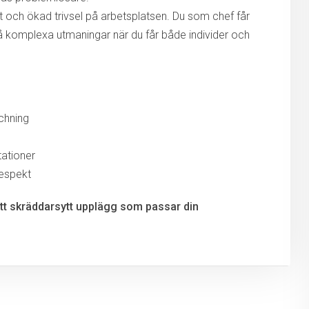
 och ökad trivsel på arbetsplatsen. Du som chef får
 på komplexa utmaningar när du får både individer och
chning
tationer
respekt
ett skräddarsytt upplägg som passar din