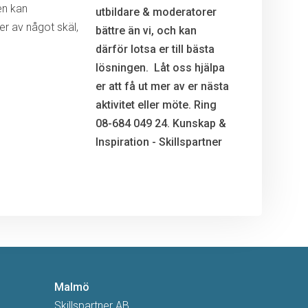
en kan
r av något skäl,
Malmö
Skillspartner AB