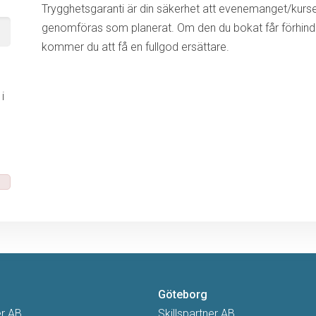
Trygghetsgaranti är din säkerhet att evenemanget/kurs
genomföras som planerat. Om den du bokat får förhinde
kommer du att få en fullgod ersättare.
i
m
Göteborg
er AB
Skillspartner AB