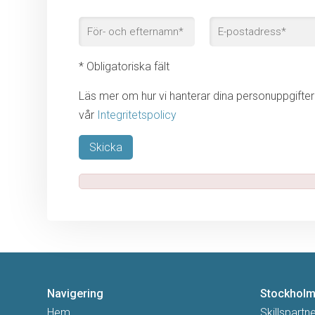
* Obligatoriska fält
Läs mer om hur vi hanterar dina personuppgifter 
vår
Integritetspolicy
Lämna detta fält tomt.
Navigering
Stockhol
Hem
Skillspartn