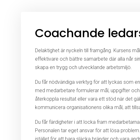
Coachande ledar
Delaktighet är nyckeln till framgång. Kursens m
effektivare och bättre samarbete där alla når si
skapa en trygg och utvecklande arbetsmiljö.
Du får nödvändiga verktyg för att lyckas som en
med medarbetare formulerar mål, uppgifter och fö
återkoppla resultat eller vara ett stöd när det g
kommunicera organisationens olika mål, att til
Du får färdigheter i att locka fram medarbetarnas
Personalen tar eget ansvar för att lösa problem. 
istället för att bara släcka bränder och vara an